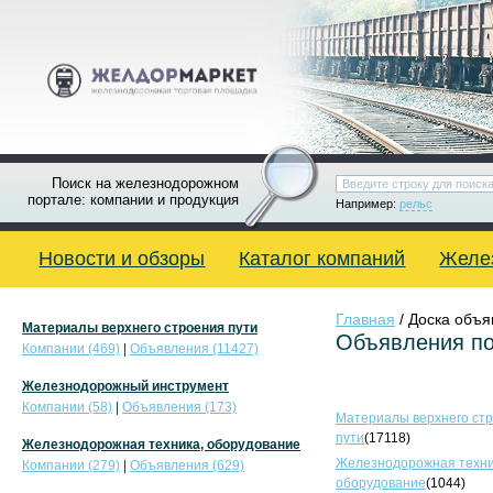
Поиск на железнодорожном
портале: компании и продукция
Например:
рельс
Новости и обзоры
Каталог компаний
Желе
Главная
/ Доска объ
Материалы верхнего строения пути
Объявления по
Компании (469)
|
Объявления (11427)
Железнодорожный инструмент
Компании (58)
|
Объявления (173)
Материалы верхнего ст
пути
(17118)
Железнодорожная техника, оборудование
Железнодорожная техни
Компании (279)
|
Объявления (629)
оборудование
(1044)