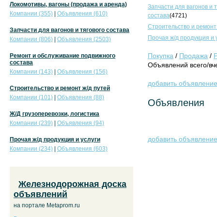
Локомотивы, вагоны (продажа и аренда)
Запчасти для вагонов и 
Компании (355)
|
Объявления (610)
состава
(4721)
Строительство и ремонт
Запчасти для вагонов и тягового состава
Прочая ж/д продукция и 
Компании (806)
|
Объявления (2503)
Покупка
/
Продажа
/
Ремонт и обслуживание подвижного
состава
Объявлений всего/вче
Компании (143)
|
Объявления (156)
добавить объявлени
Строительство и ремонт ж/д путей
Компании (101)
|
Объявления (88)
Объявления
Ж/Д грузоперевозки, логистика
Компании (239)
|
Объявления (94)
добавить объявлени
Прочая ж/д продукция и услуги
Компании (234)
|
Объявления (603)
Железнодорожная доска
объявлений
на портале Metaprom.ru