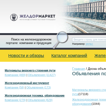
Поиск на железнодорожном
портале: компании и продукция
Например:
рельс
Новости и обзоры
Каталог компаний
Желе
Главная
/ Доска объ
Материалы верхнего строения пути
Объявления по
Компании (469)
|
Объявления (11427)
Железнодорожный инструмент
Компании (58)
|
Объявления (173)
Материалы верхнего ст
пути
(17118)
Железнодорожная техника, оборудование
Железнодорожная техни
Компании (279)
|
Объявления (629)
оборудование
(1044)