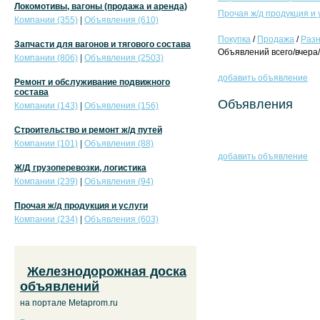
Локомотивы, вагоны (продажа и аренда)
Прочая ж/д продукция и 
Компании (355)
|
Объявления (610)
Покупка
/
Продажа
/
Раз
Запчасти для вагонов и тягового состава
Объявлений всего/вчера/
Компании (806)
|
Объявления (2503)
добавить объявление
Ремонт и обслуживание подвижного
состава
Объявления
Компании (143)
|
Объявления (156)
Строительство и ремонт ж/д путей
Компании (101)
|
Объявления (88)
добавить объявление
Ж/Д грузоперевозки, логистика
Компании (239)
|
Объявления (94)
Прочая ж/д продукция и услуги
Компании (234)
|
Объявления (603)
Железнодорожная доска
объявлений
на портале Metaprom.ru