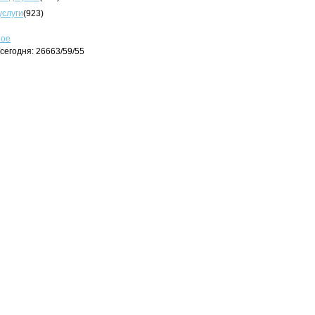
услуги
(923)
ное
сегодня: 26663/59/55