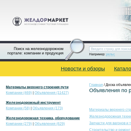
Поиск на железнодорожном
портале: компании и продукция
Например:
рельс
Новости и обзоры
Катало
Главная
/ Доска объявле
Материалы верхнего строения пути
Объявления по 
Компании (469)
|
Объявления (11427)
Железнодорожный инструмент
Компании (58)
|
Объявления (173)
Материалы верхнего стр
Железнодорожная техни
Железнодорожная техника, оборудование
Запчасти для вагонов и 
Компании (279)
|
Объявления (629)
Строительство и ремонт