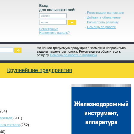
Вход
для пользователей:
Регистрация на портале
Добавить объявление
Разместить рекламу
Помощь по работе
Регистрация
Напомнить пароль?
Не нашли требуемую продукцию? Возможно неправильно
заданы параметры поиска. Рекомендуем обратиться к
разделу
Помощь по работе с порталом
Крупнейшие предприятия
234)
 аренда)
(901)
ого состава
(252)
340)