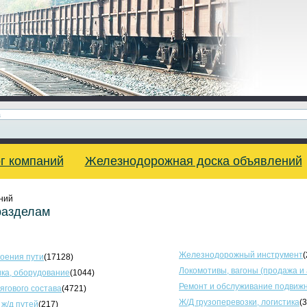
г компаний
Железнодорожная доска объявлений
ний
разделам
Железнодорожный инструмент
(
оения пути
(17128)
Локомотивы, вагоны (продажа и
ка, оборудование
(1044)
Ремонт и обслуживание подвижн
тягового состава
(4721)
Ж/Д грузоперевозки, логистика
(
 ж/д путей
(217)