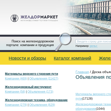
Поиск на железнодорожном
портале: компании и продукция
Например:
рельс
Новости и обзоры
Каталог компаний
Желе
Главная
/ Доска объ
Материалы верхнего строения пути
Объявления по
Компании (469)
|
Объявления (11427)
Железнодорожный инструмент
Компании (58)
|
Объявления (173)
Материалы верхнего ст
пути
(17128)
Железнодорожная техника, оборудование
Железнодорожная техни
Компании (279)
|
Объявления (629)
оборудование
(1044)