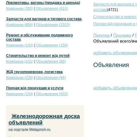
Локомотивы, вагоны (продажа и аренда)
Запчасти для вагонов и 
Компании (355)
|
Объявления (610)
состава
(4721)
Строительство и ремонт
Запчасти для вагонов и тягового состава
Прочая ж/д продукция и 
Компании (806)
|
Объявления (2503)
Покупка
/
Продажа
/
Ремонт и обслуживание подвижного
состава
Объявлений всего/вче
Компании (143)
|
Объявления (156)
добавить объявлени
Строительство и ремонт ж/д путей
Компании (101)
|
Объявления (88)
Объявления
Ж/Д грузоперевозки, логистика
Компании (239)
|
Объявления (94)
добавить объявлени
Прочая ж/д продукция и услуги
Компании (234)
|
Объявления (603)
Железнодорожная доска
объявлений
на портале Metaprom.ru