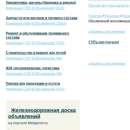
Локомотивы, вагоны (продажа и аренда)
Прочая ж/д продукция и 
Компании (355)
|
Объявления (610)
Покупка
/
Продажа
/
Раз
Запчасти для вагонов и тягового состава
Объявлений всего/вчера/
Компании (806)
|
Объявления (2503)
добавить объявление
Ремонт и обслуживание подвижного
состава
Объявления
Компании (143)
|
Объявления (156)
Строительство и ремонт ж/д путей
Компании (101)
|
Объявления (88)
добавить объявление
Ж/Д грузоперевозки, логистика
Компании (239)
|
Объявления (94)
Прочая ж/д продукция и услуги
Компании (234)
|
Объявления (603)
Железнодорожная доска
объявлений
на портале Metaprom.ru