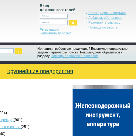
Вход
для пользователей:
Регистрация на портале
Добавить объявление
Разместить рекламу
Помощь по работе
Регистрация
Напомнить пароль?
Не нашли требуемую продукцию? Возможно неправильно
заданы параметры поиска. Рекомендуем обратиться к
разделу
Помощь по работе с порталом
Крупнейшие предприятия
234)
 аренда)
(901)
ого состава
(251)
340)