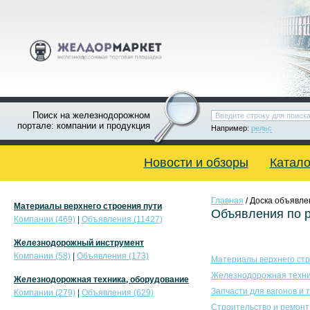
Поиск на железнодорожном
портале: компании и продукция
Например:
рельс
Новости и обзоры
Катало
Главная
/ Доска объявле
Материалы верхнего строения пути
Объявления по 
Компании (469)
|
Объявления (11427)
Железнодорожный инструмент
Компании (58)
|
Объявления (173)
Материалы верхнего стр
Железнодорожная техни
Железнодорожная техника, оборудование
Запчасти для вагонов и 
Компании (279)
|
Объявления (629)
Строительство и ремонт