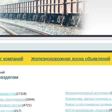
г компаний
Железнодорожная доска объявлений
ний
разделам
Железнодорожный инструмент
(
оения пути
(17118)
Локомотивы, вагоны (продажа и
ка, оборудование
(1044)
Ремонт и обслуживание подвижн
тягового состава
(4721)
Ж/Д грузоперевозки, логистика
(
 ж/д путей
(217)