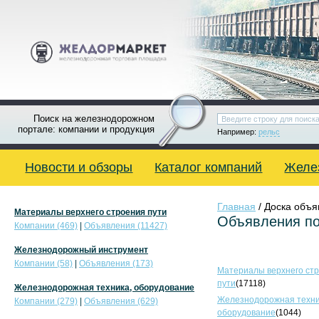
Поиск на железнодорожном
портале: компании и продукция
Например:
рельс
Новости и обзоры
Каталог компаний
Желе
Главная
/ Доска объ
Материалы верхнего строения пути
Объявления по
Компании (469)
|
Объявления (11427)
Железнодорожный инструмент
Компании (58)
|
Объявления (173)
Материалы верхнего ст
пути
(17118)
Железнодорожная техника, оборудование
Железнодорожная техни
Компании (279)
|
Объявления (629)
оборудование
(1044)