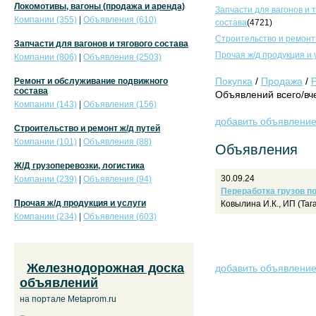
Локомотивы, вагоны (продажа и аренда)
Запчасти для вагонов и 
Компании (355)
|
Объявления (610)
состава
(4721)
Строительство и ремонт
Запчасти для вагонов и тягового состава
Прочая ж/д продукция и 
Компании (806)
|
Объявления (2503)
Покупка
/
Продажа
/
Ремонт и обслуживание подвижного
состава
Объявлений всего/вче
Компании (143)
|
Объявления (156)
добавить объявлени
Строительство и ремонт ж/д путей
Компании (101)
|
Объявления (88)
Объявления
Ж/Д грузоперевозки, логистика
30.09.24
Компании (239)
|
Объявления (94)
Переработка грузов п
Прочая ж/д продукция и услуги
Ковылина И.К., ИП (Таг
Компании (234)
|
Объявления (603)
Железнодорожная доска
добавить объявлени
объявлений
на портале Metaprom.ru