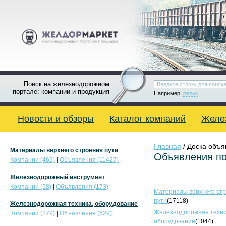
Поиск на железнодорожном
портале: компании и продукция
Например:
рельс
Новости и обзоры
Каталог компаний
Желе
Главная
/ Доска объ
Материалы верхнего строения пути
Объявления по
Компании (469)
|
Объявления (11427)
Железнодорожный инструмент
Компании (58)
|
Объявления (173)
Материалы верхнего ст
пути
(17118)
Железнодорожная техника, оборудование
Железнодорожная техни
Компании (279)
|
Объявления (629)
оборудование
(1044)