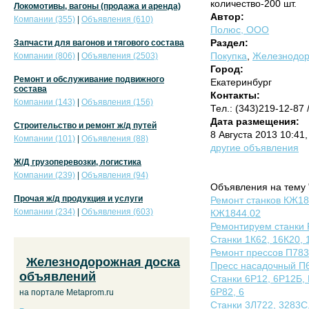
количество-200 шт.
Локомотивы, вагоны (продажа и аренда)
Автор:
Компании (355)
|
Объявления (610)
Полюс, ООО
Раздел:
Запчасти для вагонов и тягового состава
Покупка
,
Железнодор
Компании (806)
|
Объявления (2503)
Город:
Ремонт и обслуживание подвижного
Екатеринбург
состава
Контакты:
Компании (143)
|
Объявления (156)
Тел.: (343)219-12-87
Дата размещения:
Строительство и ремонт ж/д путей
8 Августа 2013 10:41
Компании (101)
|
Объявления (88)
другие объявления
Ж/Д грузоперевозки, логистика
Компании (239)
|
Объявления (94)
Объявления на тему 
Прочая ж/д продукция и услуги
Ремонт станков КЖ18
Компании (234)
|
Объявления (603)
КЖ1844.02
Ремонтируем станки
Cтанки 1К62, 16К20, 
Ремонт прессов П783
Железнодорожная доска
Пресс насадочный П
объявлений
Станки 6Р12, 6Р12Б,
6Р82, 6
на портале Metaprom.ru
Станки 3Л722, 3283С