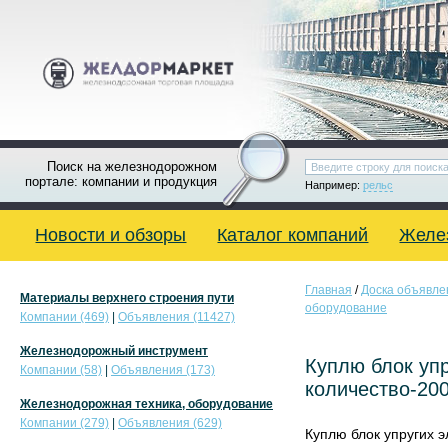
Поиск на железнодорожном
портале: компании и продукция
Например:
рельс
Новости и обзоры
Каталог компаний
Желе
Главная
/
Доска объявле
Материалы верхнего строения пути
оборудование
Компании (469)
|
Объявления (11427)
Железнодорожный инструмент
Куплю блок уп
Компании (58)
|
Объявления (173)
количество-200
Железнодорожная техника, оборудование
Компании (279)
|
Объявления (629)
Куплю блок упругих 