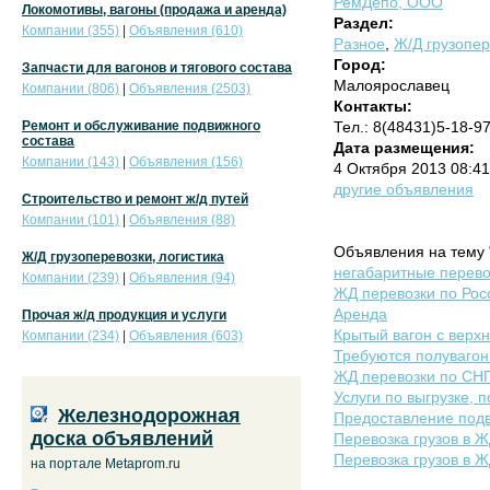
РемДепо, ООО
Локомотивы, вагоны (продажа и аренда)
Раздел:
Компании (355)
|
Объявления (610)
Разное
,
Ж/Д грузопер
Город:
Запчасти для вагонов и тягового состава
Малоярославец
Компании (806)
|
Объявления (2503)
Контакты:
Ремонт и обслуживание подвижного
Тел.: 8(48431)5-18-9
состава
Дата размещения:
Компании (143)
|
Объявления (156)
4 Октября 2013 08:4
другие объявления
Строительство и ремонт ж/д путей
Компании (101)
|
Объявления (88)
Объявления на тему 
Ж/Д грузоперевозки, логистика
негабаритные перево
Компании (239)
|
Объявления (94)
ЖД перевозки по Рос
Аренда
Прочая ж/д продукция и услуги
Крытый вагон с верхн
Компании (234)
|
Объявления (603)
Требуются полуваго
ЖД перевозки по СНГ
Услуги по выгрузке, п
Железнодорожная
Предоставление подв
доска объявлений
Перевозка грузов в Ж
Перевозка грузов в 
на портале Metaprom.ru