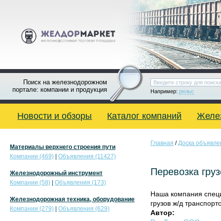
Поиск на железнодорожном
портале: компании и продукция
Например:
рельс
Новости и обзоры
Каталог компаний
Желе
Главная
/
Доска объявле
Материалы верхнего строения пути
Компании (469)
|
Объявления (11427)
Перевозка груз
Железнодорожный инструмент
Компании (58)
|
Объявления (173)
Наша компания специ
Железнодорожная техника, оборудование
грузов ж/д транспорт
Компании (279)
|
Объявления (629)
Автор: