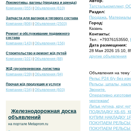
Автор:
Локомотивы, вагоны (продажа и аренда)
Татсталькомплект, О
Компании (355)
|
Объявления (610)
Раздел:
Продажа
,
Материалы 
Запчасти для вагонов и тягового состава
Город:
Компании (806)
|
Объявления (2503)
Казань
Ремонт и обслуживание подвижного
Контакты:
состава
Тел.: +79376153550,
Компании (143)
|
Объявления (156)
Дата размещения:
28 Мая 2026 15:10, 
Строительство и ремонт ж/д путей
другие объявления
Компании (101)
|
Объявления (88)
Ж/Д грузоперевозки, логистика
Объявления на тему 
Компании (239)
|
Объявления (94)
Рельс Р24 б/у без из
Рельсы, шпалы, накла
Прочая ж/д продукция и услуги
Звоните.
Компании (234)
|
Объявления (603)
Оперативно изготов
чертежам!
Литье чугуна, круг ч
Железнодорожная доска
ПОДКЛАДКУ КБ-65, КБ-
объявлений
КУПИМ НАКЛАДКУ 1Р-65
ПОКУПАЕМ РЕЛЬСЫ Р-4
на портале Metaprom.ru
ПОКУПАЕМ РЕЛЬСЫ Р4