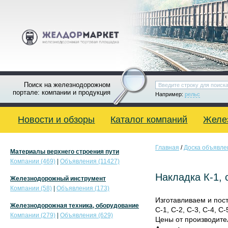
Поиск на железнодорожном
портале: компании и продукция
Например:
рельс
Новости и обзоры
Каталог компаний
Желе
Главная
/
Доска объявле
Материалы верхнего строения пути
Компании (469)
|
Объявления (11427)
Накладка К-1, 
Железнодорожный инструмент
Компании (58)
|
Объявления (173)
Изготавливаем и пост
Железнодорожная техника, оборудование
С-1, С-2, С-3, С-4, С-
Компании (279)
|
Объявления (629)
Цены от производите