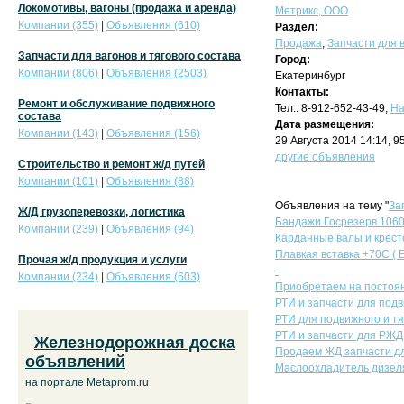
Локомотивы, вагоны (продажа и аренда)
Метрикс, ООО
Компании (355)
|
Объявления (610)
Раздел:
Продажа
,
Запчасти для в
Запчасти для вагонов и тягового состава
Город:
Компании (806)
|
Объявления (2503)
Екатеринбург
Контакты:
Ремонт и обслуживание подвижного
Тел.: 8-912-652-43-49,
На
состава
Дата размещения:
Компании (143)
|
Объявления (156)
29 Августа 2014 14:14, 
другие объявления
Строительство и ремонт ж/д путей
Компании (101)
|
Объявления (88)
Объявления на тему "
За
Ж/Д грузоперевозки, логистика
Бандажи Госрезерв 1060
Компании (239)
|
Объявления (94)
Карданные валы и крест
Плавкая вставка +70С ( E
Прочая ж/д продукция и услуги
-
Компании (234)
|
Объявления (603)
Приобретаем на постоян
РТИ и запчасти для подв
РТИ для подвижного и т
РТИ и запчасти для РЖД
Железнодорожная доска
Продаем ЖД запчасти дл
объявлений
Маслоохладитель дизеля
на портале Metaprom.ru