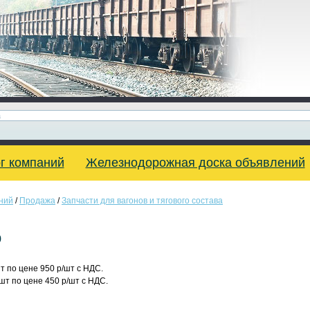
г компаний
Железнодорожная доска объявлений
ний
/
Продажа
/
Запчасти для вагонов и тягового состава
0
шт по цене 950 р/шт с НДС.
 шт по цене 450 р/шт с НДС.