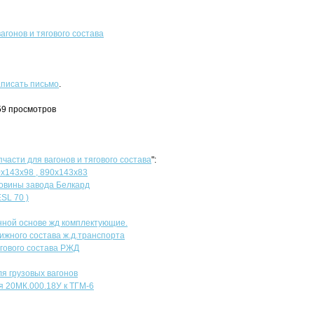
агонов и тягового состава
писать письмо
.
959 просмотров
пчасти для вагонов и тягового состава
":
х143х98 , 890х143х83
овины завода Белкард
SL 70 )
ной основе жд комплектующие.
ижного состава ж.д.транспорта
ягового состава РЖД
я грузовых вагонов
 20МК.000.18У к ТГМ-6