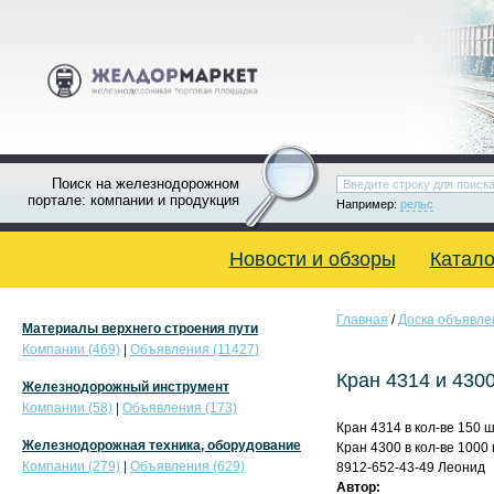
Поиск на железнодорожном
портале: компании и продукция
Например:
рельс
Новости и обзоры
Катало
Главная
/
Доска объявле
Материалы верхнего строения пути
Компании (469)
|
Объявления (11427)
Кран 4314 и 430
Железнодорожный инструмент
Компании (58)
|
Объявления (173)
Кран 4314 в кол-ве 150 
Железнодорожная техника, оборудование
Кран 4300 в кол-ве 1000
Компании (279)
|
Объявления (629)
8912-652-43-49 Леонид
Автор: