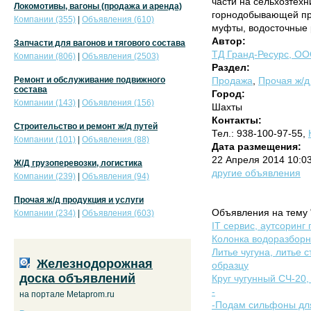
части на сельхозтехн
Локомотивы, вагоны (продажа и аренда)
горнодобывающей про
Компании (355)
|
Объявления (610)
муфты, водосточные р
Автор:
Запчасти для вагонов и тягового состава
ТД Гранд-Ресурс, О
Компании (806)
|
Объявления (2503)
Раздел:
Ремонт и обслуживание подвижного
Продажа
,
Прочая ж/д
состава
Город:
Компании (143)
|
Объявления (156)
Шахты
Контакты:
Строительство и ремонт ж/д путей
Тел.: 938-100-97-55,
Компании (101)
|
Объявления (88)
Дата размещения:
22 Апреля 2014 10:0
Ж/Д грузоперевозки, логистика
другие объявления
Компании (239)
|
Объявления (94)
Прочая ж/д продукция и услуги
Объявления на тему 
Компании (234)
|
Объявления (603)
IT сервис, аутсоринг
Колонка водоразборн
Литье чугуна, литье 
Железнодорожная
образцу
доска объявлений
Круг чугунный СЧ-20,
-
на портале Metaprom.ru
-Подам сильфоны дл