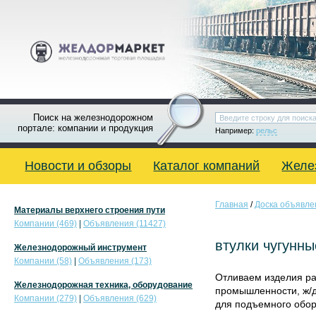
Поиск на железнодорожном
портале: компании и продукция
Например:
рельс
Новости и обзоры
Каталог компаний
Желе
Главная
/
Доска объявле
Материалы верхнего строения пути
Компании (469)
|
Объявления (11427)
втулки чугунны
Железнодорожный инструмент
Компании (58)
|
Объявления (173)
Отливаем изделия ра
Железнодорожная техника, оборудование
промышленности, ж/д
Компании (279)
|
Объявления (629)
для подъемного обору