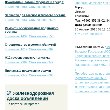
Локомотивы, вагоны (продажа и аренда)
Продажа
,
Запчасти для в
Компании (355)
|
Объявления (610)
Город:
Ижевск
Запчасти для вагонов и тягового состава
Контакты:
Компании (806)
|
Объявления (2503)
Тел.: +7965 851 38 02, 3
Дата размещения:
Ремонт и обслуживание подвижного
30 Апреля 2015 08:12, 1
состава
другие объявления
Компании (143)
|
Объявления (156)
Строительство и ремонт ж/д путей
Объявления на тему "
За
Компании (101)
|
Объявления (88)
Бандажи Госрезерв 1060
Карданные валы и крест
Ж/Д грузоперевозки, логистика
Железнодорожные запч
Компании (239)
|
Объявления (94)
Плавкая вставка +70С ( E
-
Прочая ж/д продукция и услуги
Приобретаем на постоян
Компании (234)
|
Объявления (603)
Рукав тормозной 369А
Шланг высокого давлени
Датчик температуры наг
Шланг высокого давлени
Железнодорожная
доска объявлений
на портале Metaprom.ru