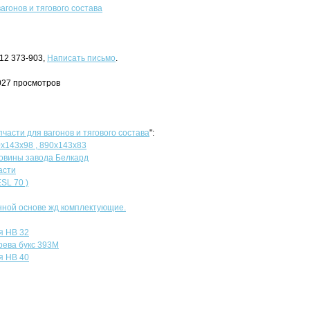
агонов и тягового состава
412 373-903,
Написать письмо
.
027 просмотров
пчасти для вагонов и тягового состава
":
х143х98 , 890х143х83
овины завода Белкард
асти
SL 70 )
ной основе жд комплектующие.
я НВ 32
рева букс 393М
я НВ 40