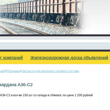
г компаний
Железнодорожная доска объявлений
ний
/
Продажа
/
Запчасти для вагонов и тягового состава
кардана А36-С2
36-С2 в кол-ве 150 шт со склада в г.Ижевск. по цене 1 200 рублей