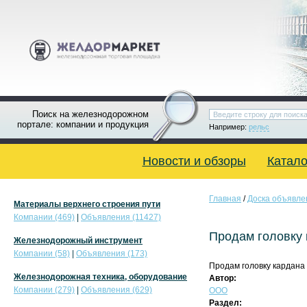
Поиск на железнодорожном
портале: компании и продукция
Например:
рельс
Новости и обзоры
Катало
Главная
/
Доска объявле
Материалы верхнего строения пути
Компании (469)
|
Объявления (11427)
Продам головку 
Железнодорожный инструмент
Компании (58)
|
Объявления (173)
Продам головку кардана А
Железнодорожная техника, оборудование
Автор:
Компании (279)
|
Объявления (629)
ООО
Раздел: