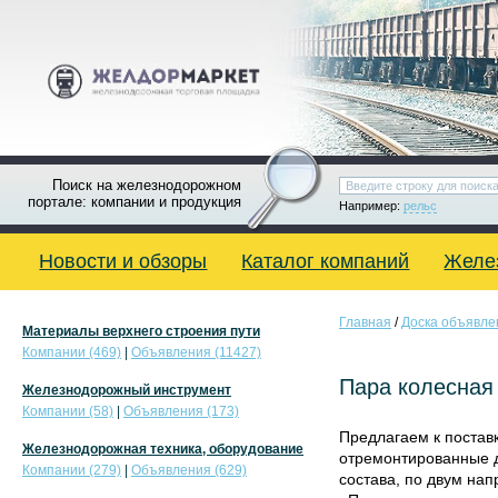
Поиск на железнодорожном
портале: компании и продукция
Например:
рельс
Новости и обзоры
Каталог компаний
Желе
Главная
/
Доска объявле
Материалы верхнего строения пути
Компании (469)
|
Объявления (11427)
Пара колесная
Железнодорожный инструмент
Компании (58)
|
Объявления (173)
Предлагаем к постав
Железнодорожная техника, оборудование
отремонтированные д
Компании (279)
|
Объявления (629)
состава, по двум на