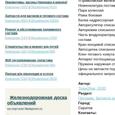
«Приволжская железн
Локомотивы, вагоны (продажа и аренда)
Номенклатура постав
Компании (355)
|
Объявления (610)
Пара колесная
Рама боковая
Запчасти для вагонов и тягового состава
Балка надрессорная
Компании (806)
|
Объявления (2503)
Авторегулятор списа
Ремонт и обслуживание подвижного
Авторежим списанног
состава
Часть воздухораспре
Компании (143)
|
Объявления (156)
состава
Кран концевой списа
Строительство и ремонт ж/д путей
Автосцепка списанно
Компании (101)
|
Объявления (88)
Клин тягового хомута
Аппарат поглощающи
Ж/Д грузоперевозки, логистика
Пружина наружная сп
Компании (239)
|
Объявления (94)
Цены на запчасти по
официального запро
Прочая ж/д продукция и услуги
Компании (234)
|
Объявления (603)
Автор:
ТрансЛом, ООО
Раздел:
Железнодорожная доска
Продажа
,
Запчасти дл
объявлений
Город:
Саратов
на портале Metaprom.ru
Контакты: