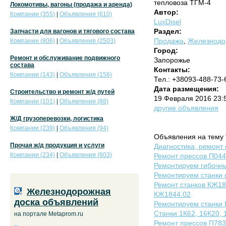
тепловоза ТГМ-4
Локомотивы, вагоны (продажа и аренда)
Автор:
Компании (355)
|
Объявления (610)
LuxDisel
Раздел:
Запчасти для вагонов и тягового состава
Продажа
,
Железнодор
Компании (806)
|
Объявления (2503)
Город:
Ремонт и обслуживание подвижного
Запорожье
состава
Контакты:
Компании (143)
|
Объявления (156)
Тел.: +38093-488-73-
Дата размещения:
Строительство и ремонт ж/д путей
19 Февраля 2016 23:
Компании (101)
|
Объявления (88)
другие объявления
Ж/Д грузоперевозки, логистика
Компании (239)
|
Объявления (94)
Объявления на тему 
Прочая ж/д продукция и услуги
Диагностика, ремонт
Компании (234)
|
Объявления (603)
Ремонт прессов П044
Ремонтируем гибочны
Ремонтируем станки
Ремонт станков КЖ18
Железнодорожная
КЖ1844.02
доска объявлений
Ремонтируем станки
Cтанки 1К62, 16К20, 
на портале Metaprom.ru
Ремонт прессов П783