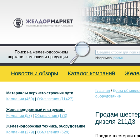
Поиск на железнодорожном
портале: компании и продукция
Например:
рельс
Новости и обзоры
Каталог компаний
Желе
Главная
/
Доска объявле
Материалы верхнего строения пути
оборудование
Компании (469)
|
Объявления (11427)
Железнодорожный инструмент
Продам шестер
Компании (58)
|
Объявления (173)
дизеля 211Д3
Железнодорожная техника, оборудование
Компании (279)
|
Объявления (629)
Продам шестерни при