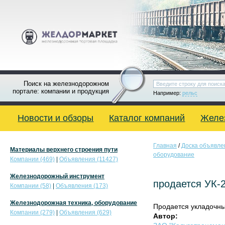
Поиск на железнодорожном
портале: компании и продукция
Например:
рельс
Новости и обзоры
Каталог компаний
Желе
Главная
/
Доска объявле
Материалы верхнего строения пути
оборудование
Компании (469)
|
Объявления (11427)
Железнодорожный инструмент
продается УК-2
Компании (58)
|
Объявления (173)
Железнодорожная техника, оборудование
Продается укладочный
Компании (279)
|
Объявления (629)
Автор: