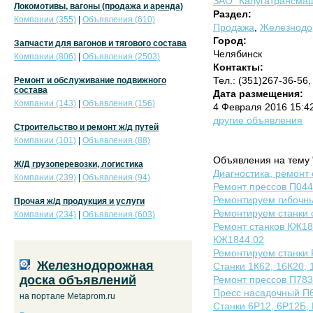
ЗАО "Калугатрансмаш
Локомотивы, вагоны (продажа и аренда)
Раздел:
Компании (355)
|
Объявления (610)
Продажа
,
Железнодор
Город:
Запчасти для вагонов и тягового состава
Челябинск
Компании (806)
|
Объявления (2503)
Контакты:
Тел.: (351)267-36-56
Ремонт и обслуживание подвижного
состава
Дата размещения:
Компании (143)
|
Объявления (156)
4 Февраля 2016 15:4
другие объявления
Строительство и ремонт ж/д путей
Компании (101)
|
Объявления (88)
Объявления на тему 
Ж/Д грузоперевозки, логистика
Диагностика, ремонт
Компании (239)
|
Объявления (94)
Ремонт прессов П044
Ремонтируем гибочны
Прочая ж/д продукция и услуги
Ремонтируем станки
Компании (234)
|
Объявления (603)
Ремонт станков КЖ18
КЖ1844.02
Ремонтируем станки
Железнодорожная
Cтанки 1К62, 16К20, 
доска объявлений
Ремонт прессов П783
Пресс насадочный П
на портале Metaprom.ru
Станки 6Р12, 6Р12Б,