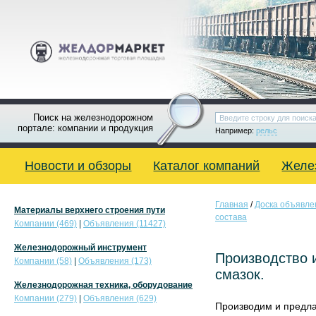
Поиск на железнодорожном
портале: компании и продукция
Например:
рельс
Новости и обзоры
Каталог компаний
Желе
Главная
/
Доска объявле
Материалы верхнего строения пути
состава
Компании (469)
|
Объявления (11427)
Железнодорожный инструмент
Производство 
Компании (58)
|
Объявления (173)
смазок.
Железнодорожная техника, оборудование
Компании (279)
|
Объявления (629)
Производим и предла