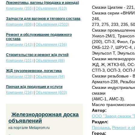
Локомотивы, вагоны (продажа и аренда)
Смазки Циатим - 221, 
Компании (355)
|
Объявления (610)
Смазка серии «ВНИИНП
246,
Запчасти для вагонов и тягового состава
273, 275, 233, 235, 50
Компании (806)
|
Объявления (2503)
Смазки промышленные
Ремонт и обслуживание подвижного
Униол-2М/1, Трансол
состава
(200), СП-3, Фиол, Г
Компании (143)
|
Объявления (156)
ОКБ-122-7, ШРУС-4, 
Эмульсол Т, Эмульсо
Строительство и ремонт ж/д путей
Смазки железнодоро
Компании (101)
|
Объявления (88)
ЖД, Ж, ЖТКЗ-65, ОС-
СТП-З, ОСП-З, ОСП-
Ж/Д грузоперевозки, логистика
Смазки резьбовые - В
Компании (239)
|
Объявления (94)
Арматол-238, Резьбо
Прочая ж/д продукция и услуги
Смазки индустриальн
Компании (234)
|
Объявления (603)
смазки
(АМС-1, АМС-3).
Масло трансмиссионн
Автор:
Железнодорожная доска
ООО "Завод смазок "
объявлений
Раздел:
Продажа
,
Ремонт и о
на портале Metaprom.ru
Город: