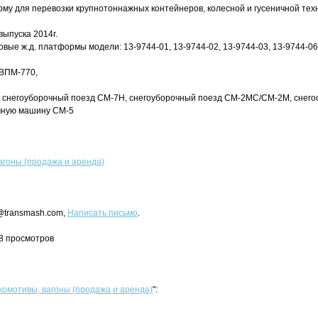
у для перевозки крупнотоннажных контейнеров, колесной и гусеничной техни
 выпуска 2014г.
овые ж.д. платформы модели: 13-9744-01, 13-9744-02, 13-9744-03, 13-9744-06,
 ВПМ-770,
: снегоуборочный поезд СМ-7Н, снегоуборочный поезд СМ-2МС/СМ-2М, снег
чную машину СМ-5
агоны (продажа и аренда)
s@transmash.com,
Написать письмо
.
58 просмотров
комотивы, вагоны (продажа и аренда)
":
5