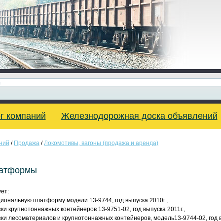
г компаний
Железнодорожная доска объявлений
ний
/
Продажа
/
Локомотивы, вагоны (продажа и аренда)
латформы
ет:
иональную платформу модели 13-9744, год выпуска 2010г.,
и крупнотоннажных контейнеров 13-9751-02, год выпуска 2011г.,
ки лесоматериалов и крупнотоннажных контейнеров, модель13-9744-02, год в