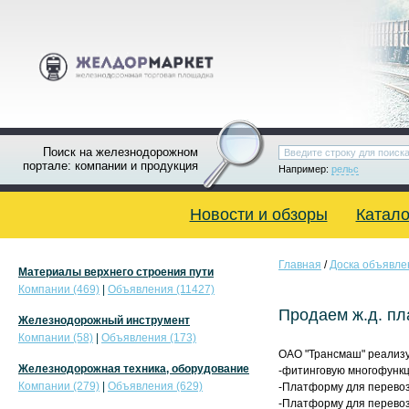
Поиск на железнодорожном
портале: компании и продукция
Например:
рельс
Новости и обзоры
Катало
Главная
/
Доска объявле
Материалы верхнего строения пути
Компании (469)
|
Объявления (11427)
Продаем ж.д. п
Железнодорожный инструмент
Компании (58)
|
Объявления (173)
ОАО "Трансмаш" реализу
Железнодорожная техника, оборудование
-фитинговую многофункц
Компании (279)
|
Объявления (629)
-Платформу для перевозк
-Платформу для перевоз