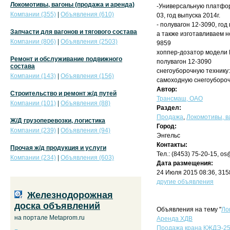
Локомотивы, вагоны (продажа и аренда)
-Универсальную платформ
Компании (355)
|
Объявления (610)
03, год выпуска 2014г.
- полувагон 12-3090, год
Запчасти для вагонов и тягового состава
а также изготавливаем н
Компании (806)
|
Объявления (2503)
9859
хоппер-дозатор модели
Ремонт и обслуживание подвижного
полувагон 12-3090
состава
снегоуборочную технику
Компании (143)
|
Объявления (156)
самоходную снегоуборо
Автор:
Строительство и ремонт ж/д путей
Трансмаш, ОАО
Компании (101)
|
Объявления (88)
Раздел:
Продажа
,
Локомотивы, в
Ж/Д грузоперевозки, логистика
Город:
Компании (239)
|
Объявления (94)
Энгельс
Контакты:
Прочая ж/д продукция и услуги
Тел.: (8453) 75-20-15, o
Компании (234)
|
Объявления (603)
Дата размещения:
24 Июля 2015 08:36, 31
другие объявления
Железнодорожная
доска объявлений
Объявления на тему "
Ло
на портале Metaprom.ru
Аренда ХДВ
Продажа крана КЖДЭ-2