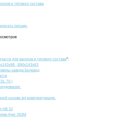
гонов и тягового состава
аписать письмо
.
росмотров
пчасти для вагонов и тягового состава
":
х143х98 , 890х143х83
овины завода Белкард
асти
SL 70 )
орудования.
ной основе жд комплектующие.
я НВ 32
рева букс 393М