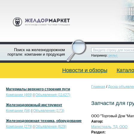
Поиск на железнодорожном
портале: компании и продукция
Например:
рельс
Новости и обзоры
Катало
Главная
/
Доска объявле
Материалы верхнего строения пути
Компании (469)
|
Объявления (11427)
Запчасти для гр
Железнодорожный инструмент
Компании (58)
|
Объявления (173)
ООО "Торговый Дом "Маги
Железнодорожная техника, оборудование
Автор:
Компании (279)
|
Объявления (629)
Магистраль, ТД, ООО
Раздел: