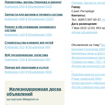
Локомотивы, вагоны (продажа и аренда)
Покупка
,
Запчасти для ва
Компании (355)
|
Объявления (610)
Город:
Санкт-Петербург
Запчасти для вагонов и тягового состава
Контакты:
Компании (806)
|
Объявления (2503)
Тел.: 8(967) 597-00-37,
Н
Дата размещения:
Ремонт и обслуживание подвижного
7 Мая 2015 12:03, 953 п
состава
другие объявления
Компании (143)
|
Объявления (156)
Строительство и ремонт ж/д путей
Объявления на тему "
За
Компании (101)
|
Объявления (88)
Бандажи Госрезерв 1060
Карданные валы и крест
Ж/Д грузоперевозки, логистика
Железнодорожные запч
Компании (239)
|
Объявления (94)
Плавкая вставка +70С ( E
Детали автосцепного об
Прочая ж/д продукция и услуги
-
Компании (234)
|
Объявления (603)
Приобретаем на постоян
Рукав тормозной 369А
Шланг высокого давлени
Датчик температуры наг
Железнодорожная доска
объявлений
на портале Metaprom.ru