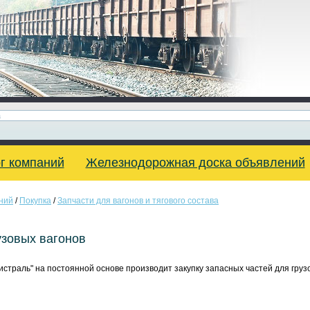
г компаний
Железнодорожная доска объявлений
ний
/
Покупка
/
Запчасти для вагонов и тягового состава
узовых вагонов
страль" на постоянной основе производит закупку запасных частей для груз