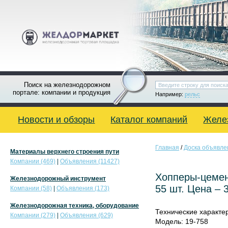
Поиск на железнодорожном
портале: компании и продукция
Например:
рельс
Новости и обзоры
Каталог компаний
Желе
Главная
/
Доска объявле
Материалы верхнего строения пути
Компании (469)
|
Объявления (11427)
Хопперы-цемент
Железнодорожный инструмент
55 шт. Цена – 3
Компании (58)
|
Объявления (173)
Железнодорожная техника, оборудование
Технические характер
Компании (279)
|
Объявления (629)
Модель: 19-758