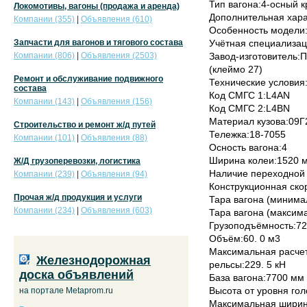
Тип вагона:4-осный 
Локомотивы, вагоны (продажа и аренда)
Дополнительная хара
Компании (355)
|
Объявления (610)
Особенность модели
Запчасти для вагонов и тягового состава
Учётная специализац
Компании (806)
|
Объявления (2503)
Завод-изготовитель:
(клеймо 27)
Ремонт и обслуживание подвижного
Технические условия
состава
Код СМГС 1:L4AN
Компании (143)
|
Объявления (156)
Код СМГС 2:L4BN
Материал кузова:09Г
Строительство и ремонт ж/д путей
Тележка:18-7055
Компании (101)
|
Объявления (88)
Осность вагона:4
Ширина колеи:1520 
Ж/Д грузоперевозки, логистика
Наличие переходной
Компании (239)
|
Объявления (94)
Конструкционная скор
Прочая ж/д продукция и услуги
Тара вагона (минимал
Компании (234)
|
Объявления (603)
Тара вагона (максима
Грузоподъёмность:72.
Объём:60. 0 м3
Максимальная расчет
Железнодорожная
рельсы:229. 5 кН
доска объявлений
База вагона:7700 мм
Высота от уровня го
на портале Metaprom.ru
Максимальная ширин