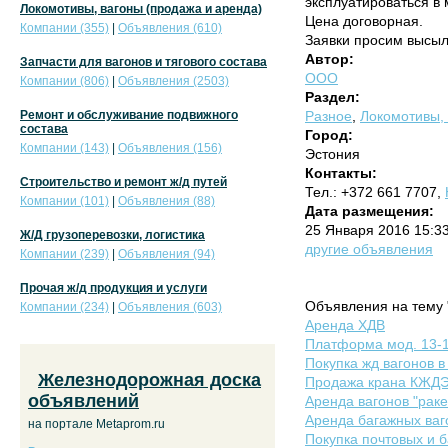
эксплуатироваться в
Локомотивы, вагоны (продажа и аренда)
Цена договорная.
Компании (355)
|
Объявления (610)
Заявки просим высыл
Автор:
Запчасти для вагонов и тягового состава
ООО
Компании (806)
|
Объявления (2503)
Раздел:
Ремонт и обслуживание подвижного
Разное
,
Локомотивы, 
состава
Город:
Компании (143)
|
Объявления (156)
Эстония
Контакты:
Строительство и ремонт ж/д путей
Тел.: +372 661 7707,
Компании (101)
|
Объявления (88)
Дата размещения:
25 Января 2016 15:3
Ж/Д грузоперевозки, логистика
другие объявления
Компании (239)
|
Объявления (94)
Прочая ж/д продукция и услуги
Объявления на тему 
Компании (234)
|
Объявления (603)
Аренда ХДВ
Платформа мод. 13-
Покупка жд вагонов в
Железнодорожная доска
Продажа крана КЖДЭ
объявлений
Аренда вагонов "раке
Аренда багажных ваг
на портале Metaprom.ru
Покупка почтовых и 