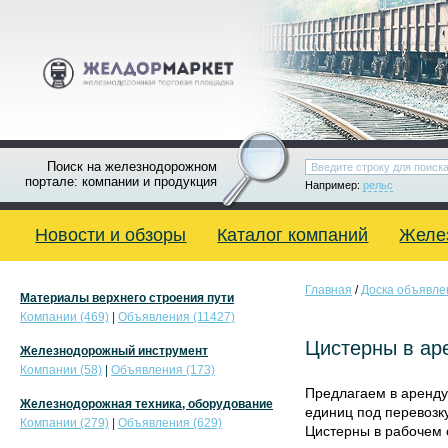
Поиск на железнодорожном
портале: компании и продукция
Например:
рельс
Новости и обзоры
Каталог компаний
Желе
Главная
/
Доска объявле
Материалы верхнего строения пути
Компании (469)
|
Объявления (11427)
Цистерны в ар
Железнодорожный инструмент
Компании (58)
|
Объявления (173)
Предлагаем в аренду
Железнодорожная техника, оборудование
единиц под перевозку
Компании (279)
|
Объявления (629)
Цистерны в рабочем 