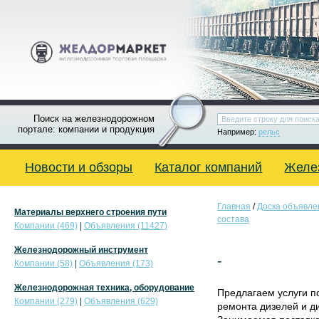
Поиск на железнодорожном
портале: компании и продукция
Например:
рельс
Новости и обзоры
Каталог компаний
Желе
Главная
/
Доска объявле
Материалы верхнего строения пути
состава
Компании (469)
|
Объявления (11427)
Железнодорожный инструмент
-
Компании (58)
|
Объявления (173)
Железнодорожная техника, оборудование
Предлагаем услуги п
Компании (279)
|
Объявления (629)
ремонта дизелей и д