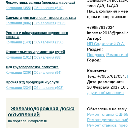
Занимаемся поставко
Локомотивы, вагоны (продажа и аренда)
типа Д49, 14Д40.
Компании (355)
|
Объявления (610)
Наша компания имее
цены и оперативные 
Запчасти для вагонов и тягового состава
Компании (806)
|
Объявления (2503)
+79857617034
impex.td2013@gmail.
Ремонт и обслуживание подвижного
состава
Автор:
Компании (143)
|
Объявления (156)
ИП Садковский О.А.
Раздел:
Строительство и ремонт ж/д путей
Продажа
,
Ремонт и о
Компании (101)
|
Объявления (88)
Город:
-
Ж/Д грузоперевозки, логистика
Контакты:
Компании (239)
|
Объявления (94)
Тел.: +79857617034,
Дата размещения:
Прочая ж/д продукция и услуги
20 Февраля 2017 18:
Компании (234)
|
Объявления (603)
другие объявления
Железнодорожная доска
Объявления на тему 
объявлений
Ремонт станка ОШ-65
Ремонт установки виб
на портале Metaprom.ru
Ремонт станков, прес