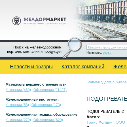
Поиск на железнодорожном
портале: компании и продукция
Например:
рельс
Новости и обзоры
Каталог компаний
Желе
Главная
/
Доска объявле
Материалы верхнего строения пути
Компании (469)
|
Объявления (11427)
ПОДОГРЕВАТЕЛ
Железнодорожный инструмент
Компании (58)
|
Объявления (173)
ПОДОГРЕВАТЕЛЬ 2ТЭ1
Железнодорожная техника, оборудование
Автор:
Компании (279)
|
Объявления (629)
Транс Холдинг, ООО