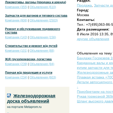
Раздел:
Локомотивы, вагоны (продажа и аренда)
Продажа
,
Запчасти дл
Компании (355)
|
Объявления (610)
Город:
Москва
Запчасти для вагонов и тягового состава
Контакты:
Компании (806)
|
Объявления (2503)
Тел.: +7(495)363-86-
Ремонт и обслуживание подвижного
Дата размещения:
состава
8 Июля 2016 13:35, 
Компании (143)
|
Объявления (156)
другие объявления
Строительство и ремонт ж/д путей
Компании (101)
|
Объявления (88)
Объявления на тему 
Бандажи Госрезерв 1
Ж/Д грузоперевозки, логистика
Карданные валы и кр
Компании (239)
|
Объявления (94)
купим запчасти для 
Железнодорожные за
Прочая ж/д продукция и услуги
Плавкая вставка +70С
Компании (234)
|
Объявления (603)
Детали автосцепного
-
Приобретаем на пост
Железнодорожная
Рукав тормозной 369
доска объявлений
Шланг высокого давл
на портале Metaprom.ru