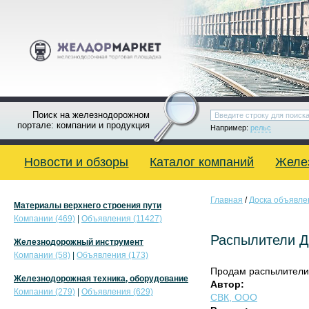
Поиск на железнодорожном
портале: компании и продукция
Например:
рельс
Новости и обзоры
Каталог компаний
Желе
Главная
/
Доска объявле
Материалы верхнего строения пути
Компании (469)
|
Объявления (11427)
Распылители Д
Железнодорожный инструмент
Компании (58)
|
Объявления (173)
Продам распылители 
Железнодорожная техника, оборудование
Автор:
Компании (279)
|
Объявления (629)
СВК, OOO