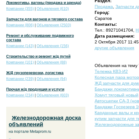
Раздел:
Локомотивы, вагоны (продажа и аренда)
Продажа
,
Запчасти дл
Компании (355)
|
Объявления (610)
Город:
Саратов
Запчасти для вагонов и тягового состава
Контакты:
Компании (806)
|
Объявления (2503)
Тел.: 89271041704,
Н
Ремонт и обслуживание подвижного
Дата размещения:
состава
2 Октября 2017 11:45
Компании (143)
|
Объявления (156)
другие объявления
Строительство и ремонт ж/д путей
Компании (101)
|
Объявления (88)
Объявления на тему 
Тележка КВЗ-И2
Ж/Д грузоперевозки, логистика
Колесная пара мотор
Компании (239)
|
Объявления (94)
ЖД запчасти для дум
Бандажи локомотивн
Прочая ж/д продукция и услуги
Хомут тяговый новый
Компании (234)
|
Объявления (603)
Автосцепки СА-3 (нов
Бандажи Госрезерв 1
Карданные валы и кр
Железнодорожная доска
купим запчасти для 
объявлений
Железнодорожные за
на портале Metaprom.ru