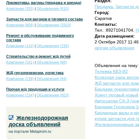
Раздел:
Локомотивы, вагоны (продажа и аренда)
Продажа
,
Запчасти дл
Компании (355)
|
Объявления (610)
Город:
Саратов
Запчасти для вагонов и тягового состава
Контакты:
Компании (806)
|
Объявления (2503)
Тел.: 89271041704,
Н
Ремонт и обслуживание подвижного
Дата размещения:
состава
2 Октября 2017 11:46
Компании (143)
|
Объявления (156)
другие объявления
Строительство и ремонт ж/д путей
Компании (101)
|
Объявления (88)
Объявления на тему 
Тележка КВЗ-И2
Ж/Д грузоперевозки, логистика
Колесная пара мотор
Компании (239)
|
Объявления (94)
ЖД запчасти для дум
Бандажи локомотивн
Прочая ж/д продукция и услуги
Хомут тяговый новый
Компании (234)
|
Объявления (603)
Автосцепки СА-3 (нов
Бандажи Госрезерв 1
Карданные валы и кр
Железнодорожная
купим запчасти для 
доска объявлений
Железнодорожные за
на портале Metaprom.ru