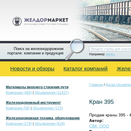
Поиск на железнодорожном
портале: компании и продукция
Например:
рельс
Новости и обзоры
Каталог компаний
Желе
Главная
/
Доска объявле
Материалы верхнего строения пути
Компании (469)
|
Объявления (11427)
Кран 395
Железнодорожный инструмент
Компании (58)
|
Объявления (173)
Продам краны 395 - 4
Железнодорожная техника, оборудование
Автор:
Компании (279)
|
Объявления (629)
СВК, OOO