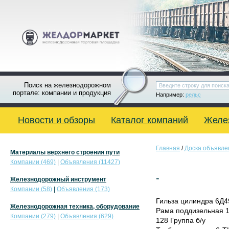
Поиск на железнодорожном
портале: компании и продукция
Например:
рельс
Новости и обзоры
Каталог компаний
Желе
Главная
/
Доска объявле
Материалы верхнего строения пути
Компании (469)
|
Объявления (11427)
-
Железнодорожный инструмент
Компании (58)
|
Объявления (173)
Гильза цилиндра 6Д4
Железнодорожная техника, оборудование
Рама поддизельная 1
Компании (279)
|
Объявления (629)
128 Группа б/у