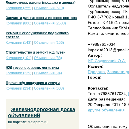
Турбокомпрессор6-ТК
Локомотивы, вагоны (продажа и аренда)
Охладитель надувочн
Компании (355)
|
Объявления (610)
Турбокомпрессор ТК-
РЧО 3-7РС2 новый 1
Запчасти для вагонов и тягового состава
Ротор ТК-41В21 новы
Компании (806)
|
Объявления (2503)
Теплообменник 5КМ 
Ремонт и обслуживание подвижного
Рама тележки теплов
состава
Компании (143)
|
Объявления (156)
+79857617034
impex.td2013@gmail.
Строительство и ремонт ж/д путей
Автор:
Компании (101)
|
Объявления (88)
ИП Садковский О.А.
Раздел:
Ж/Д грузоперевозки, логистика
Продажа
,
Запчасти дл
Компании (239)
|
Объявления (94)
Город:
-
Прочая ж/д продукция и услуги
Контакты:
Компании (234)
|
Объявления (603)
Тел.: +79857617034,
Дата размещения:
20 Февраля 2017 18:
Железнодорожная доска
другие объявления
объявлений
на портале Metaprom.ru
Объявления на тему 