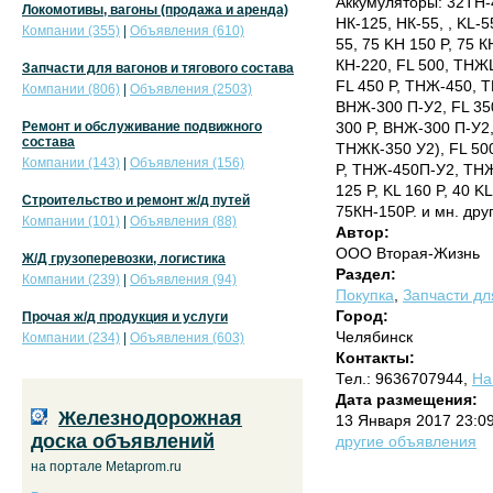
Аккумуляторы: 32ТН-
Локомотивы, вагоны (продажа и аренда)
НК-125, НК-55, , KL-5
Компании (355)
|
Объявления (610)
55, 75 KH 150 P, 75 К
КН-220, FL 500, ТНЖ
Запчасти для вагонов и тягового состава
FL 450 P, ТНЖ-450, 
Компании (806)
|
Объявления (2503)
ВНЖ-300 П-У2, FL 350
Ремонт и обслуживание подвижного
300 P, ВНЖ-300 П-У2,
состава
ТНЖК-350 У2), FL 50
Компании (143)
|
Объявления (156)
P, ТНЖ-450П-У2, ТНЖ
125 P, KL 160 P, 40 K
Строительство и ремонт ж/д путей
75КН-150P. и мн. дру
Компании (101)
|
Объявления (88)
Автор:
ООО Вторая-Жизнь
Ж/Д грузоперевозки, логистика
Раздел:
Компании (239)
|
Объявления (94)
Покупка
,
Запчасти дл
Город:
Прочая ж/д продукция и услуги
Челябинск
Компании (234)
|
Объявления (603)
Контакты:
Тел.: 9636707944,
На
Дата размещения:
Железнодорожная
13 Января 2017 23:0
доска объявлений
другие объявления
на портале Metaprom.ru