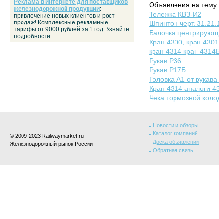
Реклама в интернете для поставщиков
Объявления на тему 
железнодорожной продукции
:
Тележка КВЗ-И2
привлечение новых клиентов и рост
продаж! Комплексные рекламные
Шпинтон черт. 31.21.
тарифы от 9000 рублей за 1 год. Узнайте
Балочка центрирующа
подробности.
Кран 4300, кран 4301
кран 4314 кран 4314
Рукав Р36
Рукав Р17Б
Головка А1 от рукава
Кран 4314 аналоги 43
Чека тормозной колод
Новости и обзоры
Каталог компаний
© 2009-2023 Railwaymarket.ru
Доска объявлений
Железнодорожный рынок России
Обратная связь