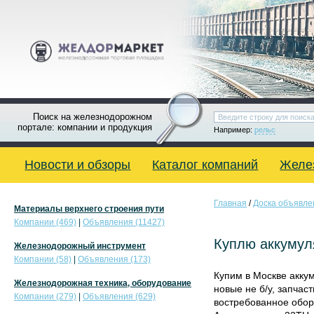
Поиск на железнодорожном
портале: компании и продукция
Например:
рельс
Новости и обзоры
Каталог компаний
Желе
Главная
/
Доска объявле
Материалы верхнего строения пути
Компании (469)
|
Объявления (11427)
Куплю аккумул
Железнодорожный инструмент
Компании (58)
|
Объявления (173)
Купим в Москве акку
Железнодорожная техника, оборудование
новые не б/у, запчас
Компании (279)
|
Объявления (629)
востребованное обор