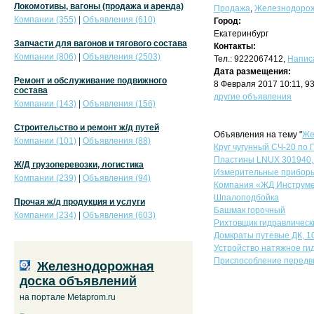
Локомотивы, вагоны (продажа и аренда)
Продажа
,
Железнодорож
Компании (355)
|
Объявления (610)
Город:
Екатеринбург
Запчасти для вагонов и тягового состава
Контакты:
Компании (806)
|
Объявления (2503)
Тел.: 9222067412,
Напис
Дата размещения:
Ремонт и обслуживание подвижного
8 Февраля 2017 10:11, 9
состава
другие объявления
Компании (143)
|
Объявления (156)
Строительство и ремонт ж/д путей
Объявления на тему "
Же
Компании (101)
|
Объявления (88)
Круг чугунный СЧ-20 по 
Пластины LNUX 301940, 
Ж/Д грузоперевозки, логистика
Измерительные приборы
Компании (239)
|
Объявления (94)
Компания «ЖД Инструмен
Шпалоподбойка
Прочая ж/д продукция и услуги
Башмак горочный
Компании (234)
|
Объявления (603)
Рихтовщик гидравлическ
Домкраты путевые ДК, 1
Устройство натяжное ги
Приспособление передв
Железнодорожная
доска объявлений
на портале Metaprom.ru