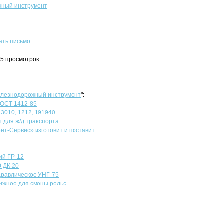
ный инструмент
ать письмо
.
35 просмотров
лезнодорожный инструмент
":
ГОСТ 1412-85
3010, 1212, 191940
 для ж/д транспорта
т-Сервис» изготовит и поставит
ий ГР-12
0 ДК 20
дравлическое УНГ-75
ижное для смены рельс