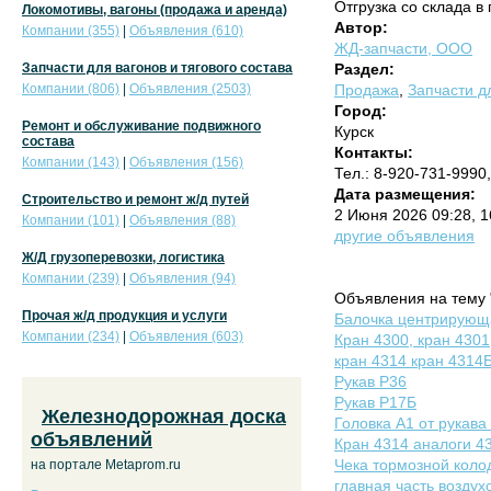
Отгрузка со склада в г
Локомотивы, вагоны (продажа и аренда)
Автор:
Компании (355)
|
Объявления (610)
ЖД-запчасти, ООО
Запчасти для вагонов и тягового состава
Раздел:
Компании (806)
|
Объявления (2503)
Продажа
,
Запчасти дл
Город:
Ремонт и обслуживание подвижного
Курск
состава
Контакты:
Компании (143)
|
Объявления (156)
Тел.: 8-920-731-9990
Дата размещения:
Строительство и ремонт ж/д путей
2 Июня 2026 09:28, 
Компании (101)
|
Объявления (88)
другие объявления
Ж/Д грузоперевозки, логистика
Компании (239)
|
Объявления (94)
Объявления на тему 
Прочая ж/д продукция и услуги
Балочка центрирующа
Компании (234)
|
Объявления (603)
Кран 4300, кран 4301
кран 4314 кран 4314
Рукав Р36
Рукав Р17Б
Железнодорожная доска
Головка А1 от рукава
объявлений
Кран 4314 аналоги 43
Чека тормозной колод
на портале Metaprom.ru
главная часть возду