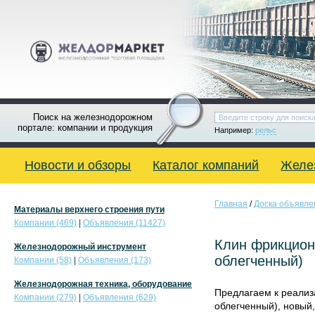
Поиск на железнодорожном
портале: компании и продукция
Например:
рельс
Новости и обзоры
Каталог компаний
Желе
Главная
/
Доска объявле
Материалы верхнего строения пути
Компании (469)
|
Объявления (11427)
Клин фрикцион
Железнодорожный инструмент
облегченный)
Компании (58)
|
Объявления (173)
Железнодорожная техника, оборудование
Предлагаем к реализ
Компании (279)
|
Объявления (629)
облегченный), новый,