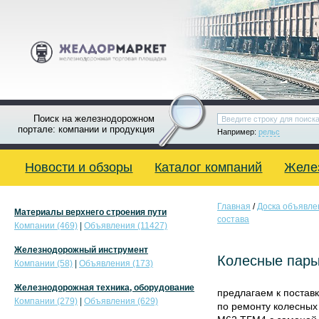
Поиск на железнодорожном
портале: компании и продукция
Например:
рельс
Новости и обзоры
Каталог компаний
Желе
Главная
/
Доска объявле
Материалы верхнего строения пути
состава
Компании (469)
|
Объявления (11427)
Железнодорожный инструмент
Колесные пары
Компании (58)
|
Объявления (173)
Железнодорожная техника, оборудование
предлагаем к постав
Компании (279)
|
Объявления (629)
по ремонту колесных