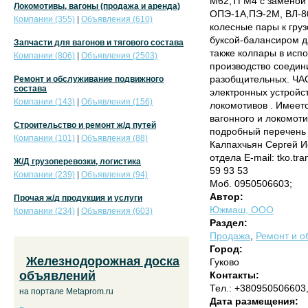
М62,ТГМ4 с заменой 
Локомотивы, вагоны (продажа и аренда)
ОПЭ-1А,ПЭ-2М, ВЛ-80
Компании (355)
|
Объявления (610)
колесные пары к гру
буксой-балансиром д
Запчасти для вагонов и тягового состава
также колпары в исп
Компании (806)
|
Объявления (2503)
производство соедин
разобщительных. ЧАО
Ремонт и обслуживание подвижного
состава
электронных устройс
Компании (143)
|
Объявления (156)
локомотивов . Имеетс
вагонного и локомот
Строительство и ремонт ж/д путей
подробный перечень 
Компании (101)
|
Объявления (88)
Калпахчьян Сергей И
отдела E-mail: tko.t
Ж/Д грузоперевозки, логистика
59 93 53
Компании (239)
|
Объявления (94)
Моб. 0950506603;
Автор:
Прочая ж/д продукция и услуги
Южмаш, ООО
Компании (234)
|
Объявления (603)
Раздел:
Продажа
,
Ремонт и о
Город:
Железнодорожная доска
Гуково
объявлений
Контакты:
Тел.: +380950506603
на портале Metaprom.ru
Дата размещения: