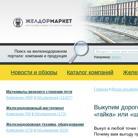
Поиск на железнодорожном
портале: компании и продукция
Например:
рельс
Новости и обзоры
Каталог компаний
Желе
Главная
/
Доска объявле
Материалы верхнего строения пути
Компании (469)
|
Объявления (11427)
Выкупим дорог
Железнодорожный инструмент
«гайка» или «ш
Компании (58)
|
Объявления (173)
Железнодорожная техника, оборудование
Выкуп в любой точке 
Компании (279)
|
Объявления (629)
Почему вам выгоду п