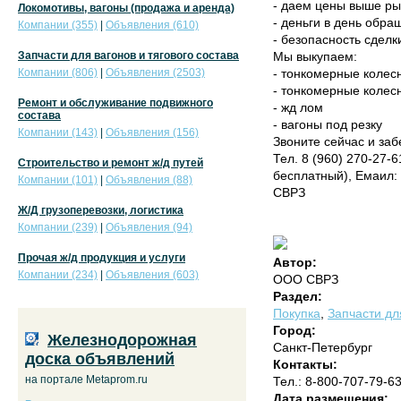
- даем цены выше ры
Локомотивы, вагоны (продажа и аренда)
- деньги в день обр
Компании (355)
|
Объявления (610)
- безопасность сделк
Запчасти для вагонов и тягового состава
Мы выкупаем:
Компании (806)
|
Объявления (2503)
- тонкомерные коле
- тонкомерные колес
Ремонт и обслуживание подвижного
- жд лом
состава
- вагоны под резку
Компании (143)
|
Объявления (156)
Звоните сейчас и заб
Тел. 8 (960) 270-27-6
Строительство и ремонт ж/д путей
бесплатный), Емаил:
Компании (101)
|
Объявления (88)
СВРЗ
Ж/Д грузоперевозки, логистика
Компании (239)
|
Объявления (94)
Прочая ж/д продукция и услуги
Автор:
Компании (234)
|
Объявления (603)
ООО СВРЗ
Раздел:
Покупка
,
Запчасти дл
Город:
Железнодорожная
Санкт-Петербург
доска объявлений
Контакты:
на портале Metaprom.ru
Тел.: 8-800-707-79-6
Дата размещения: