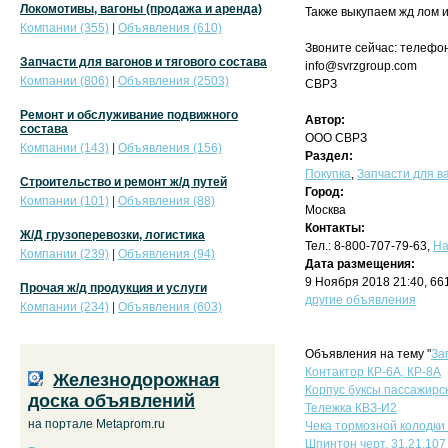
Локомотивы, вагоны (продажа и аренда)
Также выкупаем жд лом 
Компании (355)
|
Объявления (610)
Звоните сейчас: телефон
Запчасти для вагонов и тягового состава
info@svrzgroup.com
Компании (806)
|
Объявления (2503)
СВРЗ
Ремонт и обслуживание подвижного
Автор:
состава
ООО СВРЗ
Компании (143)
|
Объявления (156)
Раздел:
Покупка
,
Запчасти для ва
Строительство и ремонт ж/д путей
Город:
Компании (101)
|
Объявления (88)
Москва
Контакты:
Ж/Д грузоперевозки, логистика
Тел.: 8-800-707-79-63,
На
Компании (239)
|
Объявления (94)
Дата размещения:
9 Ноября 2018 21:40, 66
Прочая ж/д продукция и услуги
другие объявления
Компании (234)
|
Объявления (603)
Объявления на тему "
За
Контактор КР-6А, КР-8А
Железнодорожная
Корпус буксы пассажирск
доска объявлений
Тележка КВЗ-И2
на портале Metaprom.ru
Чека тормозной колодки
Шпинтон черт. 31.21.107