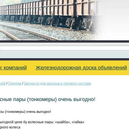
г компаний
Железнодорожная доска объявлений
ний
/
Покупка
/
Запчасти для вагонов и тягового состава
сные пары (тонкомеры) очень выгодно!
ры (тонкомеры) очень выгодно!
ыгодной цене бу колесные пары: «шайба», «гайка»
дного колеса