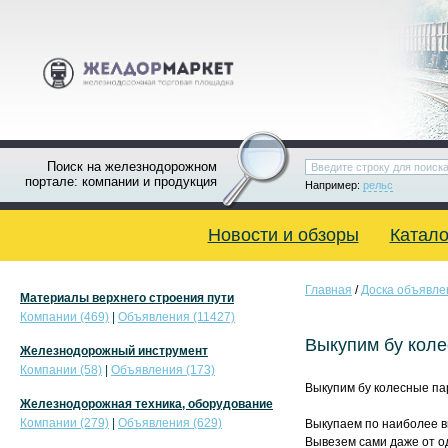
Поиск на железнодорожном
портале: компании и продукция
Например:
рельс
Новости и обзоры
Катало
Главная
/
Доска объявле
Материалы верхнего строения пути
Компании (469)
|
Объявления (11427)
Выкупим бу коле
Железнодорожный инструмент
Компании (58)
|
Объявления (173)
Выкупим бу колесные па
Железнодорожная техника, оборудование
Компании (279)
|
Объявления (629)
Выкупаем по наиболее в
Вывезем сами даже от о