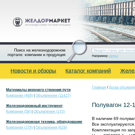
Поиск на железнодорожном
портале: компании и продукция
Например:
рельс
Новости и обзоры
Каталог компаний
Желе
Главная
/
Доска объявле
Материалы верхнего строения пути
Компании (469)
|
Объявления (11427)
Полувагон 12-13
Железнодорожный инструмент
Компании (58)
|
Объявления (173)
В наличии 69 полуваг
Железнодорожная техника, оборудование
Все эксплуатируются
Компании (279)
|
Объявления (629)
Комплектация по зап