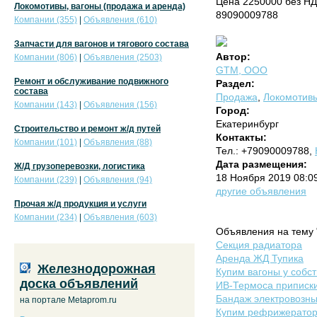
Цена 2250000 без Н
Локомотивы, вагоны (продажа и аренда)
89090009788
Компании (355)
|
Объявления (610)
Запчасти для вагонов и тягового состава
Автор:
Компании (806)
|
Объявления (2503)
GTM, ООО
Ремонт и обслуживание подвижного
Раздел:
состава
Продажа
,
Локомотивы
Компании (143)
|
Объявления (156)
Город:
Екатеринбург
Строительство и ремонт ж/д путей
Контакты:
Компании (101)
|
Объявления (88)
Тел.: +79090009788,
Дата размещения:
Ж/Д грузоперевозки, логистика
18 Ноября 2019 08:0
Компании (239)
|
Объявления (94)
другие объявления
Прочая ж/д продукция и услуги
Компании (234)
|
Объявления (603)
Объявления на тему 
Секция радиатора
Аренда ЖД Тупика
Железнодорожная
Купим вагоны у собст
доска объявлений
ИВ-Термоса приписки
Бандаж электровозны
на портале Metaprom.ru
Купим рефрижераторн