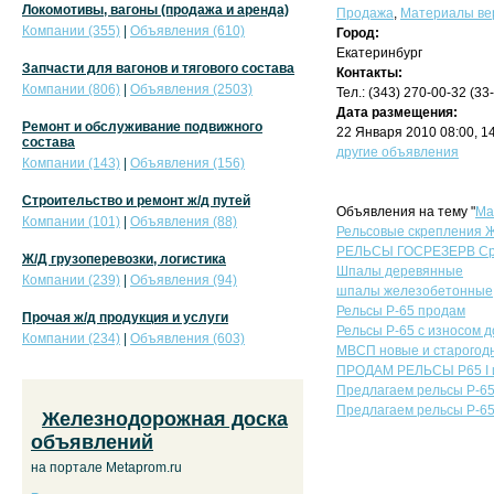
Локомотивы, вагоны (продажа и аренда)
Продажа
,
Материалы вер
Компании (355)
|
Объявления (610)
Город:
Екатеринбург
Запчасти для вагонов и тягового состава
Контакты:
Компании (806)
|
Объявления (2503)
Тел.: (343) 270-00-32 (33
Дата размещения:
Ремонт и обслуживание подвижного
22 Января 2010 08:00, 1
состава
другие объявления
Компании (143)
|
Объявления (156)
Строительство и ремонт ж/д путей
Объявления на тему "
Ма
Компании (101)
|
Объявления (88)
Рельсовые скрепления Ж
РЕЛЬСЫ ГОСРЕЗЕРВ Сро
Ж/Д грузоперевозки, логистика
Шпалы деревянные
Компании (239)
|
Объявления (94)
шпалы железобетонные
Рельсы Р-65 продам
Прочая ж/д продукция и услуги
Рельсы Р-65 с износом д
Компании (234)
|
Объявления (603)
МВСП новые и старогод
ПРОДАМ РЕЛЬСЫ Р65 I и 
Предлагаем рельсы Р-65 
Предлагаем рельсы Р-65 
Железнодорожная доска
объявлений
на портале Metaprom.ru