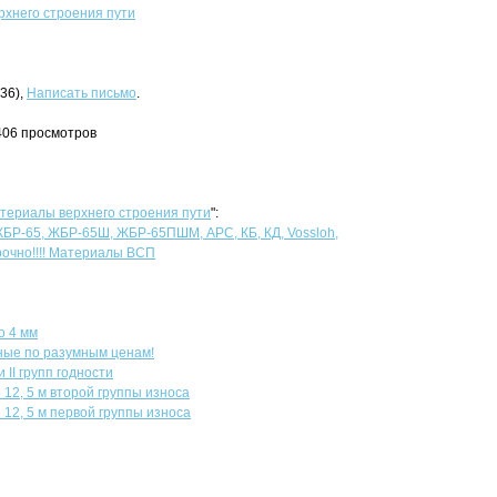
хнего строения пути
-36),
Написать письмо
.
406 просмотров
териалы верхнего строения пути
":
БР-65, ЖБР-65Ш, ЖБР-65ПШМ, АРС, КБ, КД, Vossloh,
чно!!!! Материалы ВСП
о 4 мм
ные по разумным ценам!
II групп годности
12, 5 м второй группы износа
12, 5 м первой группы износа