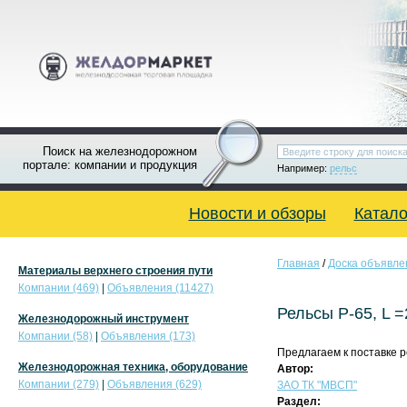
Поиск на железнодорожном
портале: компании и продукция
Например:
рельс
Новости и обзоры
Катало
Главная
/
Доска объявле
Материалы верхнего строения пути
Компании (469)
|
Объявления (11427)
Рельсы Р-65, L =
Железнодорожный инструмент
Компании (58)
|
Объявления (173)
Предлагаем к поставке ре
Железнодорожная техника, оборудование
Автор:
Компании (279)
|
Объявления (629)
ЗАО ТК "МВСП"
Раздел: