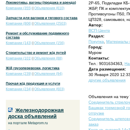
Локомотивы, вагоны (продажа и аренда)
2Р-65, Подкладки КБ-
Компании (355)
|
Объявления (610)
ЖБР, ПК и комплекту
Противоугоны П50, П
Запчасти для вагонов и тягового состава
ЦП328, самовывоз, н
Компании (806)
|
Объявления (2503)
Автор:
ВСП-Центр
Ремонт и обслуживание подвижного
Раздел:
состава
Покупка
,
Материалы в
Компании (143)
|
Объявления (156)
Город:
Муром
Строительство и ремонт ж/д путей
Контакты:
Компании (101)
|
Объявления (88)
Тел.: 9031634363,
На
Ж/Д грузоперевозки, логистика
Дата размещения:
Компании (239)
|
Объявления (94)
30 Января 2020 12:3
другие объявления
Прочая ж/д продукция и услуги
Компании (234)
|
Объявления (603)
Объявления на тему 
Соединитель стрелочн
Башмак тормозной го
Железнодорожная
отгрузке
доска объявлений
Соединитель штепсел
на портале Metaprom.ru
заказ
Костыль путевой 14х