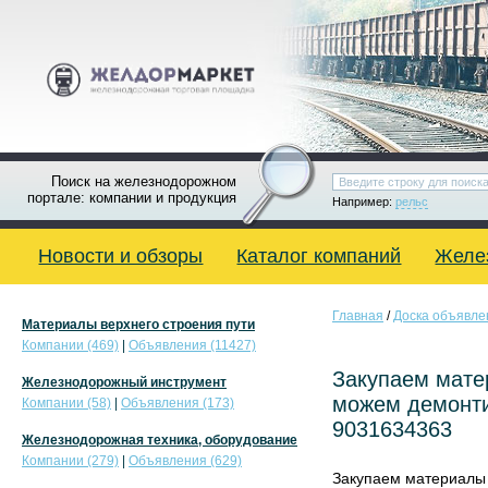
Поиск на железнодорожном
портале: компании и продукция
Например:
рельс
Новости и обзоры
Каталог компаний
Желе
Главная
/
Доска объявле
Материалы верхнего строения пути
Компании (469)
|
Объявления (11427)
Закупаем мате
Железнодорожный инструмент
можем демонти
Компании (58)
|
Объявления (173)
9031634363
Железнодорожная техника, оборудование
Компании (279)
|
Объявления (629)
Закупаем материалы 