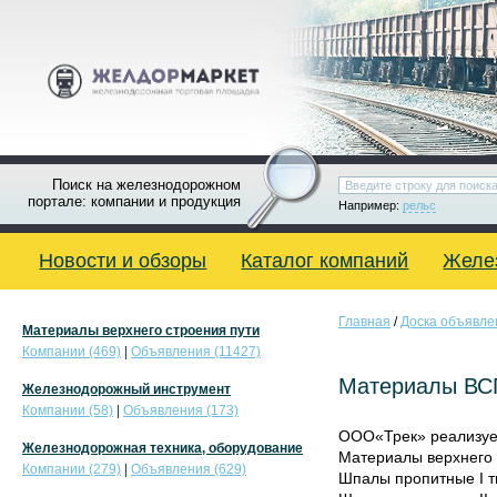
Поиск на железнодорожном
портале: компании и продукция
Например:
рельс
Новости и обзоры
Каталог компаний
Желе
Главная
/
Доска объявле
Материалы верхнего строения пути
Компании (469)
|
Объявления (11427)
Материалы ВС
Железнодорожный инструмент
Компании (58)
|
Объявления (173)
OОО«Трек» реализуе
Железнодорожная техника, оборудование
Материалы верхнего 
Компании (279)
|
Объявления (629)
Шпалы пропитные I т