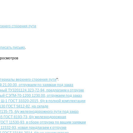
хнего строения пути
писать письмо
.
просмотров
териалы верхнего строения пути
":
21.00.00, отгружаем по заявкам под заказ
ный ТУ3201124.323-72-94, предлагаем к отгрузке
й СЭТМ-70-1200 1230.00, отгружаем под заказ
-1 ГОСТ 33320-2015, б/у в полной комплектации
130 ГОСТ 5812-82, на складе
135-75, б/у железнодорожного пути под заказ
65 ГОСТ 8193-73, б/у железнодорожная
ОСТ 11530-93, в сборе отгрузка по вашим заявкам
11532-93, новая предлагаем к отгрузке