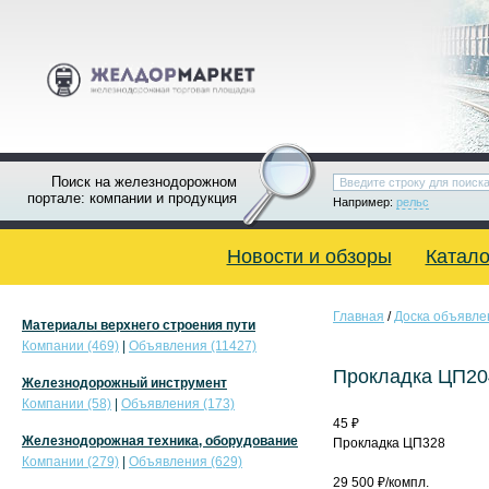
Поиск на железнодорожном
портале: компании и продукция
Например:
рельс
Новости и обзоры
Катало
Главная
/
Доска объявле
Материалы верхнего строения пути
Компании (469)
|
Объявления (11427)
Прокладка ЦП20
Железнодорожный инструмент
Компании (58)
|
Объявления (173)
45 ₽
Железнодорожная техника, оборудование
Прокладка ЦП328
Компании (279)
|
Объявления (629)
29 500 ₽/компл.