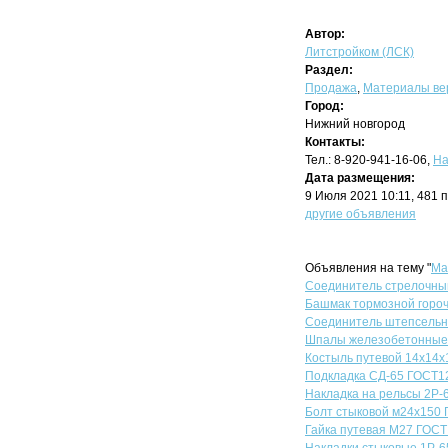
Автор:
Литстройком (ЛСК)
Раздел:
Продажа
,
Материалы вер
Город:
Нижний новгород
Контакты:
Тел.: 8-920-941-16-06,
На
Дата размещения:
9 Июля 2021 10:11, 481 
другие объявления
Объявления на тему "
Ма
Соединитель стрелочный 
Башмак тормозной гороч
Соединитель штепсельны
Шпалы железобетонные Ш
Костыль путевой 14х14х
Подкладка СД-65 ГОСТ12
Накладка на рельсы 2Р-
Болт стыковой м24х150 Г
Гайка путевая М27 ГОСТ 