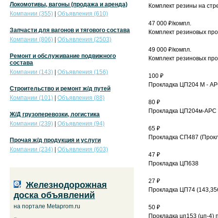
Локомотивы, вагоны (продажа и аренда)
Комплект резины на стр
Компании (355)
|
Объявления (610)
47 000 ₽/компл.
Запчасти для вагонов и тягового состава
Комплект резиновых прок
Компании (806)
|
Объявления (2503)
49 000 ₽/компл.
Ремонт и обслуживание подвижного
Комплект резиновых прок
состава
Компании (143)
|
Объявления (156)
100 ₽
Прокладка ЦП204 М - АР
Строительство и ремонт ж/д путей
Компании (101)
|
Объявления (88)
80 ₽
Прокладка ЦП204м-АРС 
Ж/Д грузоперевозки, логистика
Компании (239)
|
Объявления (94)
65 ₽
Прокладка СП487 (Прокл
Прочая ж/д продукция и услуги
Компании (234)
|
Объявления (603)
47 ₽
Прокладка ЦП638
27 ₽
Железнодорожная
Прокладка ЦП74 (143,35
доска объявлений
на портале Metaprom.ru
50 ₽
Прокладка цп153 (цп-4) 