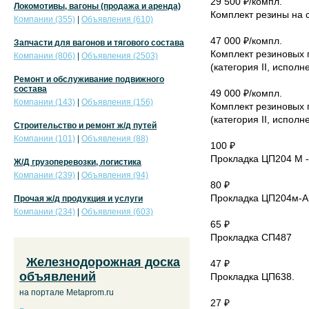
29 500 ₽/компл.
Локомотивы, вагоны (продажа и аренда)
Комплект резины на 
Компании (355)
|
Объявления (610)
47 000 ₽/компл.
Запчасти для вагонов и тягового состава
Комплект резиновых 
Компании (806)
|
Объявления (2503)
(категория II, исполн
Ремонт и обслуживание подвижного
состава
49 000 ₽/компл.
Компании (143)
|
Объявления (156)
Комплект резиновых 
(категория II, исполн
Строительство и ремонт ж/д путей
Компании (101)
|
Объявления (88)
100 ₽
Прокладка ЦП204 М -
Ж/Д грузоперевозки, логистика
Компании (239)
|
Объявления (94)
80 ₽
Прокладка ЦП204м-А
Прочая ж/д продукция и услуги
Компании (234)
|
Объявления (603)
65 ₽
Прокладка СП487
Железнодорожная доска
47 ₽
объявлений
Прокладка ЦП638.
на портале Metaprom.ru
27 ₽