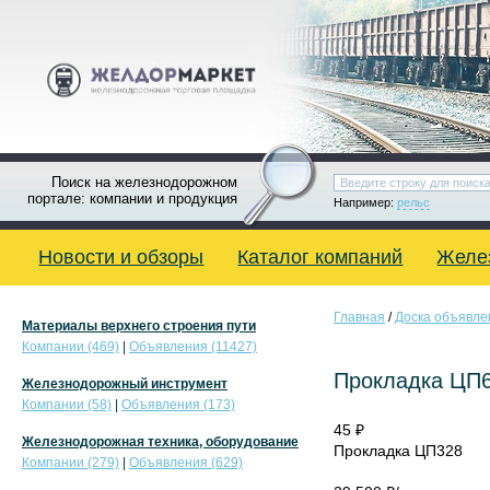
Поиск на железнодорожном
портале: компании и продукция
Например:
рельс
Новости и обзоры
Каталог компаний
Желе
Главная
/
Доска объявле
Материалы верхнего строения пути
Компании (469)
|
Объявления (11427)
Прокладка ЦП
Железнодорожный инструмент
Компании (58)
|
Объявления (173)
45 ₽
Железнодорожная техника, оборудование
Прокладка ЦП328
Компании (279)
|
Объявления (629)