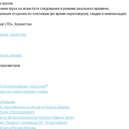
 грузов;
нием груза на всем пути следования в режиме реального времени;
ления отсрочек по платежам (во время переговоров), скидки и компенсации.
nal LTD», Казахстан
озки, логистика
исать письмо
.
2 просмотров
Д грузоперевозки, логистика
":
ка под логистические нужды
в
н(Бишкек,
т. контейнерах из Китая в Рыбачь Бишкек
65306;USD3100/40HQ
в из Китая в Казахстан Астана Алматы Актау
н -Ташкент перевозки 20', 40 контейнер,
китая в Россию Москва