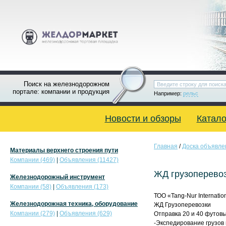
Поиск на железнодорожном
портале: компании и продукция
Например:
рельс
Новости и обзоры
Катало
Главная
/
Доска объявле
Материалы верхнего строения пути
Компании (469)
|
Объявления (11427)
ЖД грузоперево
Железнодорожный инструмент
Компании (58)
|
Объявления (173)
ТОО «Tang-Nur Internat
Железнодорожная техника, оборудование
ЖД Грузоперевозки
Компании (279)
|
Объявления (629)
Отправка 20 и 40 футовы
-Экспедирование грузов 