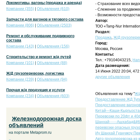
Локомотивы, вагоны (продажа и аренда)
- Страхование всех видов
Компании (355)
|
Объявления (610)
- Слежение за продвиже
- Возможности предостав
Запчасти для вагонов и тягового состава
Автор:
Компании (806)
|
Объявления (2503)
ТОО «Tang-Nur Internatio
Раздел:
Ремонт и обслуживание подвижного
Продажа
,
Ж/Д грузоперев
состава
Город:
Компании (143)
|
Объявления (156)
Москва, Россия
Контакты:
Строительство и ремонт ж/д путей
Тел.: +79104043215,
Нап
Компании (101)
|
Объявления (88)
Дата размещения:
14 Июня 2022 20:04, 47
Ж/Д грузоперевозки, логистика
другие объявления
Компании (239)
|
Объявления (94)
Прочая ж/д продукция и услуги
Объявления на тему "
Ж/
Компании (234)
|
Объявления (603)
Предоставление ЖД Тупи
Предоставление вагоно
Китай—Каши-Кыргызста
Перевозки по 20фт и 40ф
Железнодорожная доска
Шанхай------Ашхабад&#
объявлений
перевозки опасных грузо
на портале Metaprom.ru
Иу Шанхай Гуанчжоу Пеки
Авто грузоперевозка из 