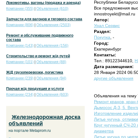
Республики Беларусс
Локомотивы, вагоны (продажа и аренда)
Все предложения выс
Компании (355)
|
Объявления (610)
innostroyekt@mail.ru
Запчасти для вагонов и тягового состава
Автор:
Компании (806)
|
Объявления (2503)
Урал Сервис
Раздел:
Ремонт и обслуживание подвижного
Покупка
, -
состава
Город:
Компании (143)
|
Объявления (156)
Екатеринбург
Контакты:
Строительство и ремонт ж/д путей
Тел.: 89122344610,
Н
Компании (101)
|
Объявления (88)
Дата размещения:
28 Января 2024 06:5
Ж/Д грузоперевозки, логистика
другие объявления
Компании (239)
|
Объявления (94)
Прочая ж/д продукция и услуги
Компании (234)
|
Объявления (603)
Объявления на тему "
Ремонт кранов, кран-
Дымосос Д-3, 5. Вент
Изготовление издели
Железнодорожная доска
Литье чугуна, отливк
объявлений
Круг чугунный СЧ-20 
на портале Metaprom.ru
диаметра
Литье чугуна по черте