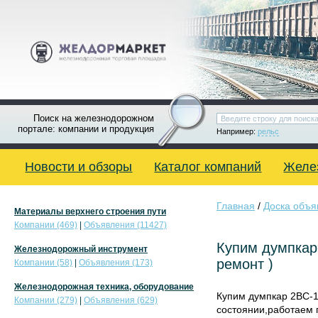
Поиск на железнодорожном
портале: компании и продукция
Например:
рельс
Новости и обзоры
Каталог компаний
Желе
Главная
/
Доска объя
Материалы верхнего строения пути
Компании (469)
|
Объявления (11427)
Купим думпкар
Железнодорожный инструмент
ремонт )
Компании (58)
|
Объявления (173)
Железнодорожная техника, оборудование
Купим думпкар 2ВС-1
Компании (279)
|
Объявления (629)
состоянии,работаем 