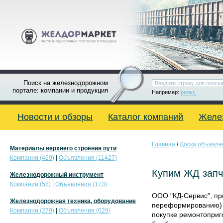
Поиск на железнодорожном
портале: компании и продукция
Например:
рельс
Новости и обзоры
Каталог компаний
Желе
Главная
/
Доска объявле
Материалы верхнего строения пути
Компании (469)
|
Объявления (11427)
Купим ЖД запч
Железнодорожный инструмент
Компании (58)
|
Объявления (173)
ООО "КД-Сервис", пр
Железнодорожная техника, оборудование
переформированию) в
Компании (279)
|
Объявления (629)
покупке ремонтоприг