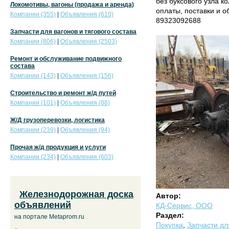
без буксового узла к
Локомотивы, вагоны (продажа и аренда)
оплаты, поставки и 
Компании (355)
|
Объявления (610)
89323092688
Запчасти для вагонов и тягового состава
Компании (806)
|
Объявления (2503)
Ремонт и обслуживание подвижного
состава
Компании (143)
|
Объявления (156)
Строительство и ремонт ж/д путей
Компании (101)
|
Объявления (88)
Ж/Д грузоперевозки, логистика
Компании (239)
|
Объявления (94)
Прочая ж/д продукция и услуги
Компании (234)
|
Объявления (603)
Железнодорожная доска
Автор:
объявлений
КД-Сервис, ООО
Раздел:
на портале Metaprom.ru
Покупка
,
Запчасти дл