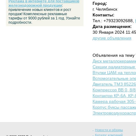
Реклама в интернете для поставщиков
Город:
железнодорожной продукции
:
г. Челябинск
привлечение новых клиентов и рост
продаж! Комплексные рекламные
Контакты:
тарифы от 9000 рублей за 1 год. Узнайте
Тел.: +79323092688,
подробности.
Дата размещения:
30 Января 2024 11:4
другие объявления
Объявления на тему 
Диск металлокерамик
Секции радиаторные 
Втулки ЦАМ на теплов
Вспомогательные эле
Двигатель ТМЗ 85226
Компрессор ВВ 0, 8/8
Контактор КР-6А, КР-
Камера рабочая 305
Корпус буксы пассаж
Электровоздухорасп
Новости и обзоры
Каталог компаний