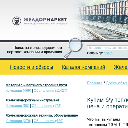
Поиск на железнодорожном
портале: компании и продукция
Например:
рельс
Новости и обзоры
Каталог компаний
Желе
Главная
/
Доска объя
Материалы верхнего строения пути
Компании (469)
|
Объявления (11427)
Купим б/у теп
Железнодорожный инструмент
цена и операт
Компании (58)
|
Объявления (173)
Железнодорожная техника, оборудование
Что мы выкупаем
Компании (279)
|
Объявления (629)
тепловозы ТЭМ-1, Т