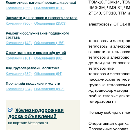
ТЭМ-10,ТЭМ-14, ТЭМ-
Локомотивы, вагоны (продажа и аренда)
ЧМЭ-3М, ЧМЭ-3Т, ЧМЭ
Компании (355)
|
Объявления (610)
2ТЭ40, 3ТЭ10, ТГМ и
Запчасти для вагонов и тягового состава
Компании (806)
|
Объявления (2503)
электровозы ОПЭ1-НП
Ремонт и обслуживание подвижного
состава
тепловозы и электров
Компании (143)
|
Объявления (156)
тепловозы и электров
запчасти от тепловоз
Строительство и ремонт ж/д путей
тепловоз и электрово
Компании (101)
|
Объявления (88)
детали для тепловоза
тепловоз чмэ
Ж/Д грузоперевозки, логистика
тепловоз и электрово
Компании (239)
|
Объявления (94)
пассажирские теплов
Прочая ж/д продукция и услуги
грузовые тепловозы 
Компании (234)
|
Объявления (603)
жд трансформаторы
любые тяговые двига
генераторы гп
Железнодорожная
Почему выбирают на
доска объявлений
на портале Metaprom.ru
Оперативная оценка 
Прозрачные условия 