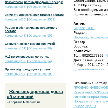
шестигранник 12мм. 
Локомотивы, вагоны (продажа и аренда)
157500р за тонну
Компании (355)
|
Объявления (610)
Всю необходимую и
получить по телефон
Запчасти для вагонов и тягового состава
Компании (806)
|
Объявления (2503)
Автор:
Ремонт и обслуживание подвижного
Вереск, ООО
состава
Раздел:
Компании (143)
|
Объявления (156)
Продажа
,
Запчасти дл
Город:
Строительство и ремонт ж/д путей
Воронеж
Компании (101)
|
Объявления (88)
Контакты:
Тел.: 89202177986,
Н
Ж/Д грузоперевозки, логистика
Дата размещения:
Компании (239)
|
Объявления (94)
4 Марта 2011 17:24, 
другие объявления
Прочая ж/д продукция и услуги
Компании (234)
|
Объявления (603)
Объявления на тему 
ПРОДАЮ НАВЕСНОЕ О
Железнодорожная доска
Резервуар Р7-78 зап
объявлений
вагонов от производи
Продаем тяговые эле
на портале Metaprom.ru
Рукава, краны