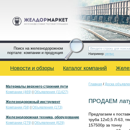
Поиск на железнодорожном
портале: компании и продукция
Например:
рельс
Новости и обзоры
Каталог компаний
Желе
Главная
/
Доска объявле
Материалы верхнего строения пути
Компании (469)
|
Объявления (11427)
ПРОДАЕМ латун
Железнодорожный инструмент
Компании (58)
|
Объявления (173)
Предлагаем к поставк
Железнодорожная техника, оборудование
труба 12х0,5 Л-63, т
Компании (279)
|
Объявления (629)
157500р за тонну