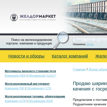
Поиск на железнодорожном
портале: компании и продукция
Например:
рельс
Новости и обзоры
Каталог компаний
Желе
Главная
/
Доска объя
Материалы верхнего строения пути
Компании (469)
|
Объявления (11427)
Продаю шарико
Железнодорожный инструмент
качения с госр
Компании (58)
|
Объявления (173)
Железнодорожная техника, оборудование
Предлагаем к поставк
Компании (279)
|
Объявления (629)
Подшипники качения