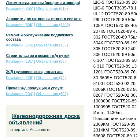
ШС-5 ГОСТ520-89 20ш
Локомотивы, вагоны (продажа и аренда)
ШС-6 ГОСТ3635-78 15
Компании (355)
|
Объявления (610)
Ш-12 ГОСТ520-89 50ш
Запчасти для вагонов и тягового состава
29Г ГОСТ520-89 50шт
Компании (806)
|
Объявления (2503)
105А ГОСТ520-89 40ш
207К5 ГОСТ520-89 4ш
Ремонт и обслуживание подвижного
302 ГОСТ520-89 75шт
состава
304К ГОСТ520-89 190
Компании (143)
|
Объявления (156)
305 ГОСТ520-89 240ш
306 ГОСТ520-89 50шт
Строительство и ремонт ж/д путей
6 307 ГОСТ520-89 50
Компании (101)
|
Объявления (88)
6 310 ГОСТ520-89 13
1201 ГОСТ520-89 76ш
Ж/Д грузоперевозки, логистика
30-3609Н ГОСТ520-89
Компании (239)
|
Объявления (94)
8100 ГОСТ520-02 20ш
Прочая ж/д продукция и услуги
8206К ГОСТ520-02 50
Компании (234)
|
Объявления (603)
8207 ГОСТ520-02 30ш
1000096 ГОСТ520-89 
1000905 ГОСТ520-02 
Итого: 1430шт
Железнодорожная доска
Подшипники качения
объявлений
2309КМ ГОСТ520-89 5
на портале Metaprom.ru
2314КМ ГОСТ520-89 5
53608 ГОСТ520-89 12