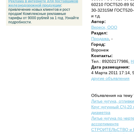
Реклама в интернете для поставщиков
60210 ГОСТ520-89 50
железнодорожной продукции
:
привлечение новых клиентов и рост
30-32315М ГОСТ520-8
продаж! Комплексные рекламные
и т.д.
тарифы от 9000 рублей за 1 год. Узнайте
Автор:
подробности.
Вереск, ООО
Раздел:
Продажа
, -
Город:
Воронеж
Контакты:
Тел.: 89202177986,
Н
Дата размещения:
4 Марта 2011 17:14, 
другие объявления
Объявления на тему "
Литье чугуна, отливк
Круг чугунный СЧ-20 
диаметра
Литье чугуна по черте
ассортименте
СТРОИТЕЛЬСТВО и 