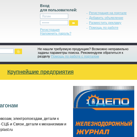
Вход
для пользователей:
Регистрация на портале
Добавить объявление
Разместить рекламу
Помощь по работе
Регистрация
Напомнить пароль?
Не нашли требуемую продукцию? Возможно неправильно
заданы параметры поиска. Рекомендуем обратиться к
разделу
Помощь по работе с порталом
Крупнейшие предприятия
вагонам
возам, электропоездам, детали к
 СЦБ и Связи, детали к механизмам и
last.ru