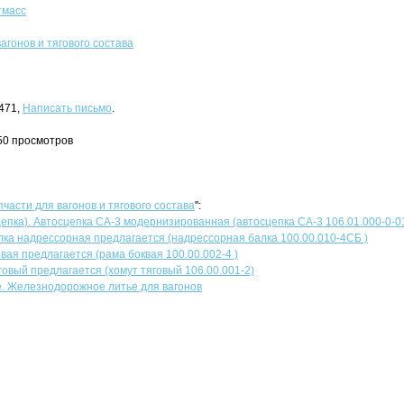
тмасс
агонов и тягового состава
4471,
Написать письмо
.
450 просмотров
пчасти для вагонов и тягового состава
":
епка). Автосцепка СА-3 модернизированная (автосцепка СА-3 106.01.000-0-0
лка надрессорная предлагается (надрессорная балка 100.00.010-4СБ )
вая предлагается (рама боквая 100.00.002-4 )
говый предлагается (хомут тяговый 106.00.001-2)
. Железнодорожное литье для вагонов