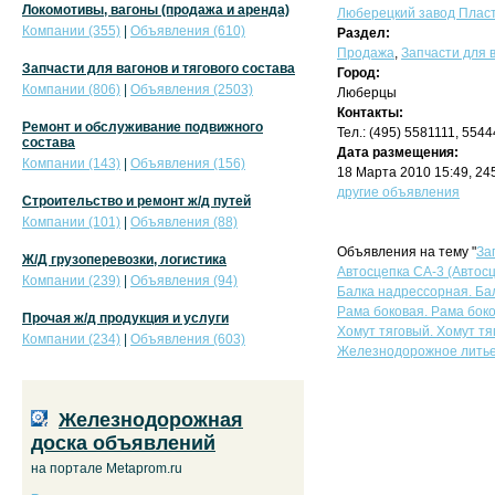
Локомотивы, вагоны (продажа и аренда)
Люберецкий завод Плас
Компании (355)
|
Объявления (610)
Раздел:
Продажа
,
Запчасти для в
Запчасти для вагонов и тягового состава
Город:
Компании (806)
|
Объявления (2503)
Люберцы
Контакты:
Ремонт и обслуживание подвижного
Тел.: (495) 5581111, 554
состава
Дата размещения:
Компании (143)
|
Объявления (156)
18 Марта 2010 15:49, 2
другие объявления
Строительство и ремонт ж/д путей
Компании (101)
|
Объявления (88)
Объявления на тему "
За
Ж/Д грузоперевозки, логистика
Автосцепка СА-3 (Автосц
Компании (239)
|
Объявления (94)
Балка надрессорная. Ба
Рама боковая. Рама боко
Прочая ж/д продукция и услуги
Хомут тяговый. Хомут тя
Компании (234)
|
Объявления (603)
Железнодорожное литье
Железнодорожная
доска объявлений
на портале Metaprom.ru