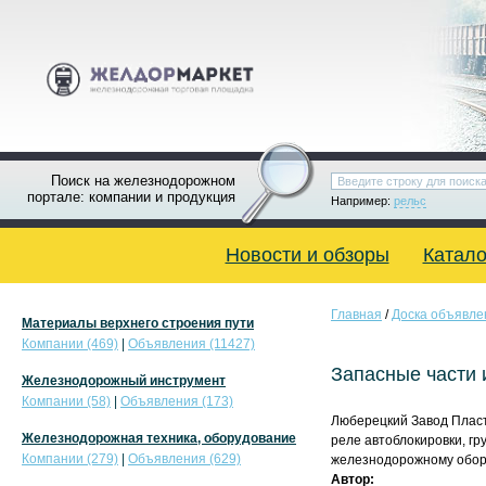
Поиск на железнодорожном
портале: компании и продукция
Например:
рельс
Новости и обзоры
Катало
Главная
/
Доска объявле
Материалы верхнего строения пути
Компании (469)
|
Объявления (11427)
Запасные части 
Железнодорожный инструмент
Компании (58)
|
Объявления (173)
Люберецкий Завод Пластм
Железнодорожная техника, оборудование
реле автоблокировки, гр
Компании (279)
|
Объявления (629)
железнодорожному оборуд
Автор: