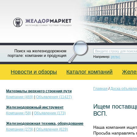
Поиск на железнодорожном
портале: компании и продукция
Например:
рельс
Новости и обзоры
Каталог компаний
Желе
Главная
/
Доска объявле
Материалы верхнего строения пути
Компании (469)
|
Объявления (11427)
Ищем поставщи
Железнодорожный инструмент
ВСП.
Компании (58)
|
Объявления (173)
Железнодорожная техника, оборудование
Наша компания ищет
Компании (279)
|
Объявления (629)
Просьба направлять п