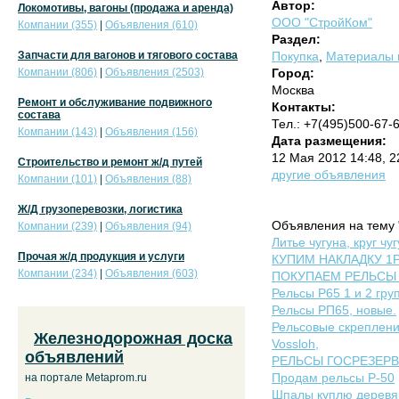
Автор:
Локомотивы, вагоны (продажа и аренда)
ООО "СтройКом"
Компании (355)
|
Объявления (610)
Раздел:
Запчасти для вагонов и тягового состава
Покупка
,
Материалы в
Компании (806)
|
Объявления (2503)
Город:
Москва
Ремонт и обслуживание подвижного
Контакты:
состава
Тел.: +7(495)500-67-
Компании (143)
|
Объявления (156)
Дата размещения:
12 Мая 2012 14:48, 
Строительство и ремонт ж/д путей
другие объявления
Компании (101)
|
Объявления (88)
Ж/Д грузоперевозки, логистика
Объявления на тему 
Компании (239)
|
Объявления (94)
Литье чугуна, круг ч
Прочая ж/д продукция и услуги
КУПИМ НАКЛАДКУ 1Р-65
Компании (234)
|
Объявления (603)
ПОКУПАЕМ РЕЛЬСЫ Р4
Рельсы Р65 1 и 2 гру
Рельсы РП65, новые.
Рельсовые скреплен
Железнодорожная доска
Vossloh,
объявлений
РЕЛЬСЫ ГОСРЕЗЕРВ С
Продам рельсы Р-50
на портале Metaprom.ru
Шпалы куплю деревя