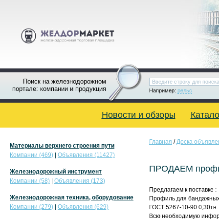
Поиск на железнодорожном
портале: компании и продукция
Например:
рельс
Новости и обзоры
Катало
Главная
/
Доска объявле
Материалы верхнего строения пути
Компании (469)
|
Объявления (11427)
ПРОДАЕМ профил
Железнодорожный инструмент
Компании (58)
|
Объявления (173)
Предлагаем к поставке :
Железнодорожная техника, оборудование
Профиль для бандажных
Компании (279)
|
Объявления (629)
ГОСТ 5267-10-90 0,30тн. 
Всю необходимую инфор