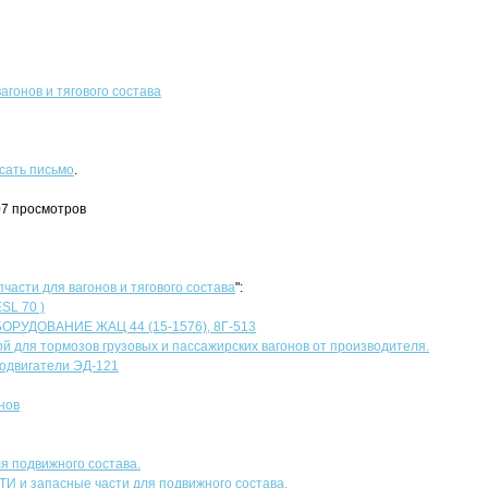
агонов и тягового состава
сать письмо
.
07 просмотров
пчасти для вагонов и тягового состава
":
SL 70 )
УДОВАНИЕ ЖАЦ 44 (15-1576), 8Г-513
й для тормозов грузовых и пассажирских вагонов от производителя.
одвигатели ЭД-121
нов
я подвижного состава.
ТИ и запасные части для подвижного состава.