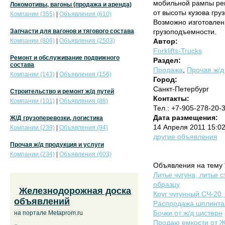
мобильной рампы рег
Локомотивы, вагоны (продажа и аренда)
от высоты кузова гру
Компании (355)
|
Объявления (610)
Возможно изготовлен
Запчасти для вагонов и тягового состава
грузоподъемности.
Компании (806)
|
Объявления (2503)
Автор:
Forklifts-Trucks
Ремонт и обслуживание подвижного
Раздел:
состава
Продажа
,
Прочая ж/д
Компании (143)
|
Объявления (156)
Город:
Санкт-Петербург
Строительство и ремонт ж/д путей
Контакты:
Компании (101)
|
Объявления (88)
Тел.: +7-905-278-20-
Дата размещения:
Ж/Д грузоперевозки, логистика
14 Апреля 2011 15:0
Компании (239)
|
Объявления (94)
другие объявления
Прочая ж/д продукция и услуги
Компании (234)
|
Объявления (603)
Объявления на тему 
Литье чугуна, литье 
образцу
Железнодорожная доска
Круг чугунный СЧ-20,
объявлений
Распродажа шплинта
Бочки от ж/д цистерн
на портале Metaprom.ru
Продаю емкости от Ж.