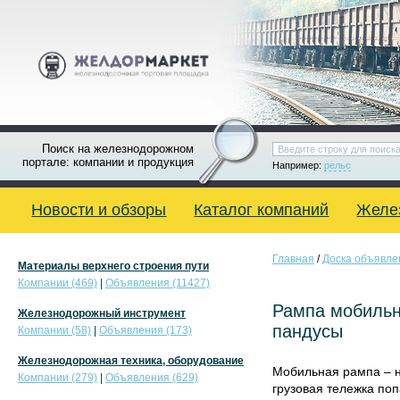
Поиск на железнодорожном
портале: компании и продукция
Например:
рельс
Новости и обзоры
Каталог компаний
Желе
Главная
/
Доска объявле
Материалы верхнего строения пути
Компании (469)
|
Объявления (11427)
Рампа мобильн
Железнодорожный инструмент
пандусы
Компании (58)
|
Объявления (173)
Железнодорожная техника, оборудование
Мобильная рампа – н
Компании (279)
|
Объявления (629)
грузовая тележка поп