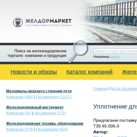
Поиск на железнодорожном
портале: компании и продукция
Например:
рельс
Новости и обзоры
Каталог компаний
Желе
Главная
/
Доска объявле
Материалы верхнего строения пути
Компании (469)
|
Объявления (11427)
Уплотнение дл
Железнодорожный инструмент
Компании (58)
|
Объявления (173)
Предлагаем поставку
Железнодорожная техника, оборудование
739.46.006-0
Компании (279)
|
Объявления (629)
Автор: