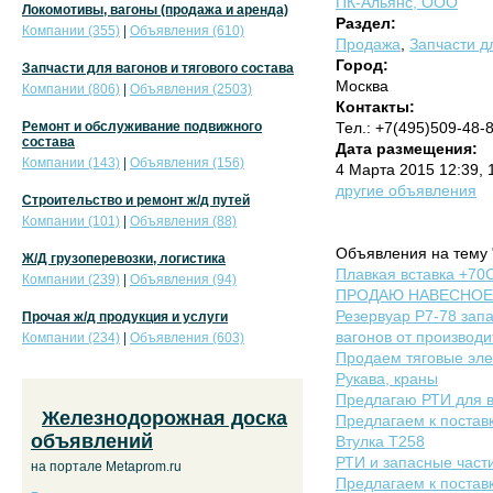
ПК-Альянс, ООО
Локомотивы, вагоны (продажа и аренда)
Раздел:
Компании (355)
|
Объявления (610)
Продажа
,
Запчасти дл
Город:
Запчасти для вагонов и тягового состава
Москва
Компании (806)
|
Объявления (2503)
Контакты:
Ремонт и обслуживание подвижного
Тел.: +7(495)509-48-
состава
Дата размещения:
Компании (143)
|
Объявления (156)
4 Марта 2015 12:39,
другие объявления
Строительство и ремонт ж/д путей
Компании (101)
|
Объявления (88)
Объявления на тему 
Ж/Д грузоперевозки, логистика
Плавкая вставка +70С
Компании (239)
|
Объявления (94)
ПРОДАЮ НАВЕСНОЕ О
Резервуар Р7-78 зап
Прочая ж/д продукция и услуги
вагонов от производи
Компании (234)
|
Объявления (603)
Продаем тяговые эле
Рукава, краны
Предлагаю РТИ для в
Железнодорожная доска
Предлагаем к поставк
объявлений
Втулка Т258
РТИ и запасные части
на портале Metaprom.ru
Предлагаем к постав