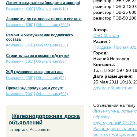
резистор ПЭВР-25 22
Локомотивы, вагоны (продажа и аренда)
резистор ПЭВ-3 130 
Компании (355)
|
Объявления (610)
резистор ПЭВ-25 680
резистор ПЭВ-50 200
Запчасти для вагонов и тягового состава
Компании (806)
|
Объявления (2503)
Автор:
Ремонт и обслуживание подвижного
СБС-Металл
состава
Раздел:
Компании (143)
|
Объявления (156)
Продажа
,
Прочая ж/д
Город:
Строительство и ремонт ж/д путей
Нижний Новгород
Компании (101)
|
Объявления (88)
Контакты:
Тел.: 8-904-397-90-1
Ж/Д грузоперевозки, логистика
Дата размещения:
Компании (239)
|
Объявления (94)
25 Мая 2011 10:18, 
другие объявления
Прочая ж/д продукция и услуги
Компании (234)
|
Объявления (603)
Объявления на тему 
Литье чугуна, литье 
Железнодорожная доска
образцу
объявлений
Круг чугунный СЧ-20,
Распродажа шплинта
на портале Metaprom.ru
Бочки от ж/д цистерн