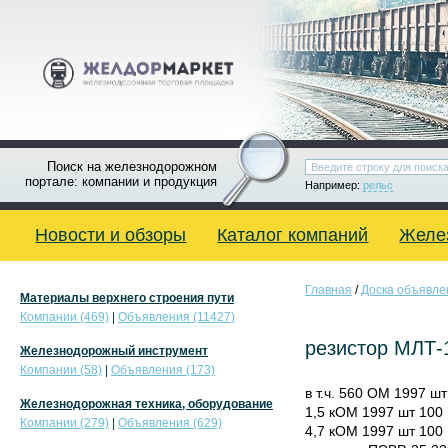
Поиск на железнодорожном
портале: компании и продукция
Например:
рельс
Новости и обзоры
Каталог компаний
Желе
Главная
/
Доска объявле
Материалы верхнего строения пути
Компании (469)
|
Объявления (11427)
резистор МЛТ-
Железнодорожный инструмент
Компании (58)
|
Объявления (173)
в т.ч. 560 ОМ 1997 шт
Железнодорожная техника, оборудование
1,5 кОМ 1997 шт 100
Компании (279)
|
Объявления (629)
4,7 кОМ 1997 шт 100